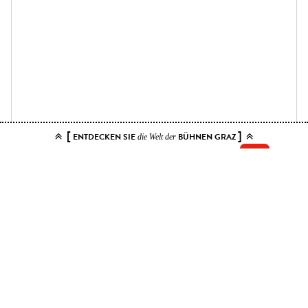
[
]
ENTDECKEN SIE
BÜHNEN GRAZ
die Welt der
Add your tickets to the cart.