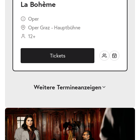
La Bohème
Oper
Oper Graz - Hauptbühne
12+
Tickets
Weitere Termine
anzeigen
-
La Bohème
Sa.
Sa. 28.11.2026
28.11.2026
Tickets
19:30–21:45 Uhr