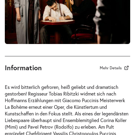
-
La Bohème
Mi.
Mi. 02.12.2026
02.12.2026
Tickets
19:30–21:45 Uhr
Information
Mehr Details
-
La Bohème
Es wird bitterlich gefroren, heiß geliebt und dramatisch
Fr.
gestorben! Regisseur Tobias Ribitzki widmet sich nach
Fr. 04.12.2026
04.12.2026
Hoffmanns Erzählungen
mit Giacomo Puccinis Meisterwerk
Tickets
19:30–21:45 Uhr
La Bohème
erneut einer Oper, die Künstlertum und
Kunstschaffen in den Fokus stellt. Als eines der legendärsten
Liebespaare überhaupt sind Ensemblemitglied Corina Koller
(Mimì) und Pavel Petrov (Rodolfo) zu erleben. Am Pult
ergründet Chefdirigent Vassilis Christopoulos Puccinis