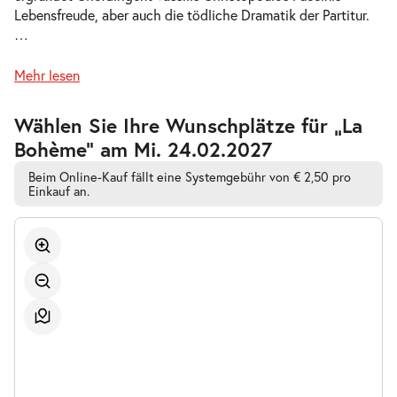
Lebensfreude, aber auch die tödliche Dramatik der Partitur.
-
La Bohème
…
Do.
Do. 10.12.2026
10.12.2026
Tickets
Mehr lesen
19:30–21:45 Uhr
Zur
Wählen Sie Ihre Wunschplätze für „La
barrierefreien
Bohème” am Mi. 24.02.2027
automatischen
Bestplatzwahl
Beim Online-Kauf fällt eine Systemgebühr von € 2,50 pro
-
La Bohème
Einkauf an.
Mi.
Mi. 16.12.2026
16.12.2026
Tickets
19:30–21:45 Uhr
-
La Bohème
So.
So. 20.12.2026