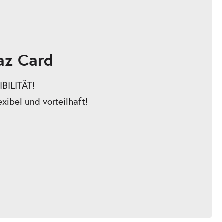
az Card
BILITÄT!
exibel und vorteilhaft!