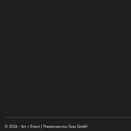
-
Fremde Heimat
So.
So. 04.04.2027
04.04.2027
Ticke
20:00–21:00 Uhr
© 2026 - Art + Event | Theaterservice Graz GmbH