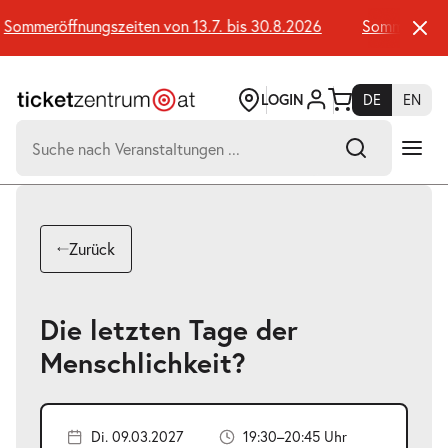
Zum
Seiteninhalt
ommeröffnungszeiten von 13.7. bis 30.8.2026
Sommeröffnung
springen
LOGIN
DE
EN
Suchen
nach:
-
Suchtreffer:
Umsch+Alt+E
Zurück
zum
Anspringen
Die letzten Tage der
Menschlichkeit?
Di. 09.03.2027
19:30–20:45 Uhr