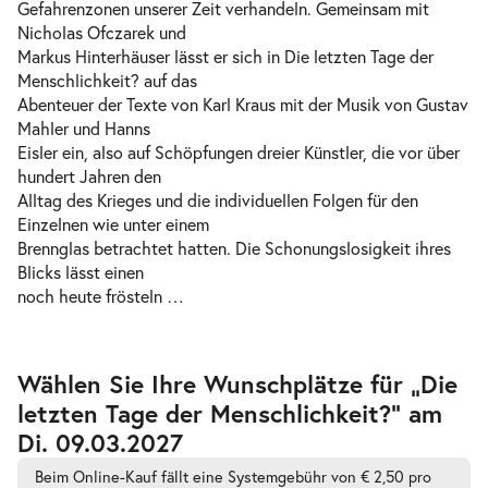
Gefahrenzonen unserer Zeit verhandeln. Gemeinsam mit
Nicholas Ofczarek und
Markus Hinterhäuser lässt er sich in Die letzten Tage der
Menschlichkeit? auf das
Abenteuer der Texte von Karl Kraus mit der Musik von Gustav
Mahler und Hanns
Eisler ein, also auf Schöpfungen dreier Künstler, die vor über
hundert Jahren den
Alltag des Krieges und die individuellen Folgen für den
Einzelnen wie unter einem
Brennglas betrachtet hatten. Die Schonungslosigkeit ihres
Blicks lässt einen
noch heute frösteln …
Zur
Wählen Sie Ihre Wunschplätze für „Die
barrierefreien
letzten Tage der Menschlichkeit?” am
automatischen
Bestplatzwahl
Di. 09.03.2027
Beim Online-Kauf fällt eine Systemgebühr von € 2,50 pro