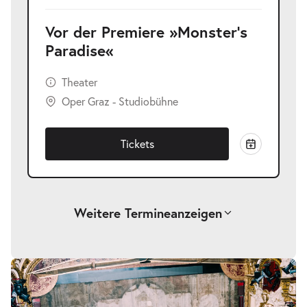
Vor der Premiere »Monster's
Paradise«
Theater
Oper Graz - Studiobühne
Tickets
Weitere Termine
anzeigen
Vor der Premiere »La Damnation de
Bildergalerie
überspringen
-
Faust«
So.
So. 06.09.2026