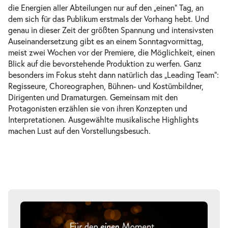
die Energien aller Abteilungen nur auf den „einen“ Tag, an
dem sich für das Publikum erstmals der Vorhang hebt. Und
genau in dieser Zeit der größten Spannung und intensivsten
-
Vor der Premiere »Perfect Match«
Auseinandersetzung gibt es an einem Sonntagvormittag,
So.
meist zwei Wochen vor der Premiere, die Möglichkeit, einen
So. 06.12.2026
06.12.202
Blick auf die bevorstehende Produktion zu werfen. Ganz
Tickets
besonders im Fokus steht dann natürlich das „Leading Team“:
11:00–12:15 Uhr
Regisseure, Choreographen, Bühnen- und Kostümbildner,
Dirigenten und Dramaturgen. Gemeinsam mit den
Protagonisten erzählen sie von ihren Konzepten und
Interpretationen. Ausgewählte musikalische Highlights
machen Lust auf den Vorstellungsbesuch.
-
Vor der Premiere »Rusalka«
So.
So. 10.01.2027
10.01.2027
Tickets
11:00–12:15 Uhr