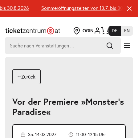
Zum
Seiteninhalt
is 30.8.2026
Sommeröffnungszeiten von 13.7. bis 30.8.2026
springen
LOGIN
DE
EN
Suchen
nach:
-
Suchtreffer:
Umsch+Alt+E
Zurück
zum
Anspringen
Vor der Premiere »Monster's
Paradise«
So. 14.03.2027
11:00–12:15 Uhr