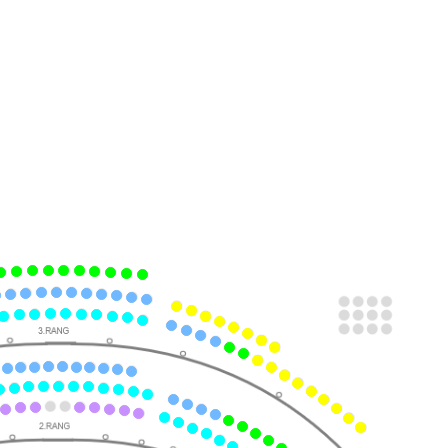
ts
ts
ts