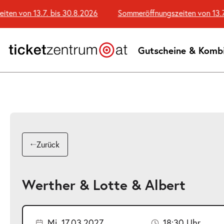
Zum
 von 13.7. bis 30.8.2026
Sommeröffnungszeiten von 13.7. b
Seiteninhalt
springen
Gutscheine & Komb
Zurück
Werther & Lotte & Albert
Mi. 17.03.2027
18:30 Uhr