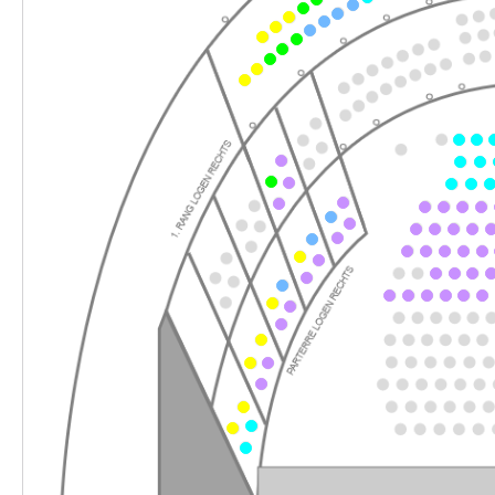
-
Werther & Lotte & Albert
So.
So. 31.01.2027
31.01.2027
Ticke
15:00 Uhr
-
Werther & Lotte & Albert
Do.
Do. 25.02.2027
25.02.2027
Ticke
18:30 Uhr