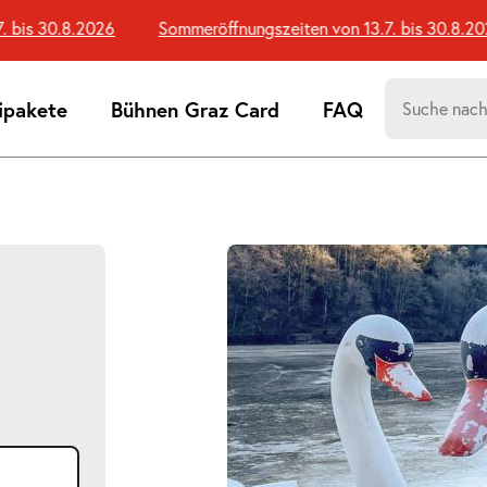
is 30.8.2026
Sommeröffnungszeiten von 13.7. bis 30.8.2026
Suchen
ipakete
Bühnen Graz Card
FAQ
nach:
Suchtreff