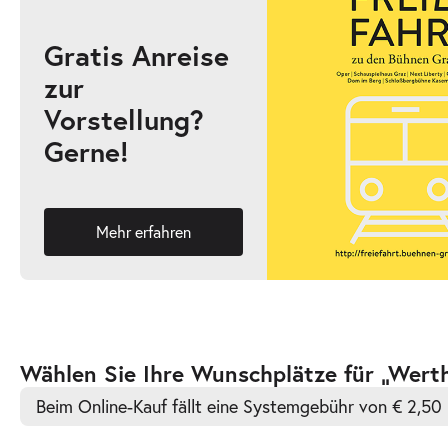
Gratis Anreise
zur
-
Werther & Lotte & Albert
Vorstellung?
Do.
Gerne!
Do. 10.12.2026
10.12.2026
Ticke
18:30 Uhr
Mehr erfahren
-
Werther & Lotte & Albert
Di.
Di. 15.12.2026
15.12.2026
Ticke
Zur
Wählen Sie Ihre Wunschplätze für „Werth
19:30 Uhr
barrierefreien
Beim Online-Kauf fällt eine Systemgebühr von € 2,50 
automatischen
Bestplatzwahl