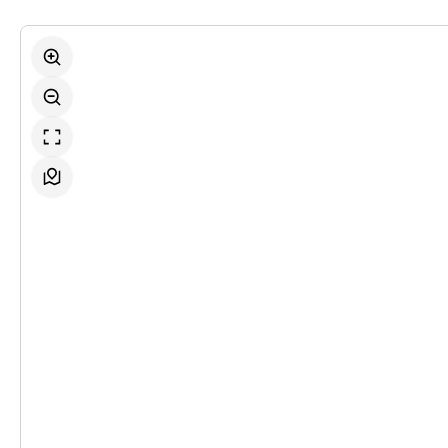
-
Werther & Lotte & Albert
Mi.
Mi. 16.12.2026
16.12.2026
Ticke
10:30 Uhr
-
Werther & Lotte & Albert
Fr.
Fr. 18.12.2026
18.12.2026
Ticke
19:30 Uhr
-
Werther & Lotte & Albert
Do.