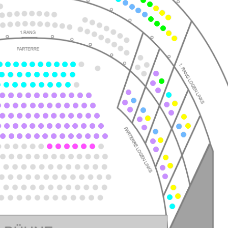
ts
ts