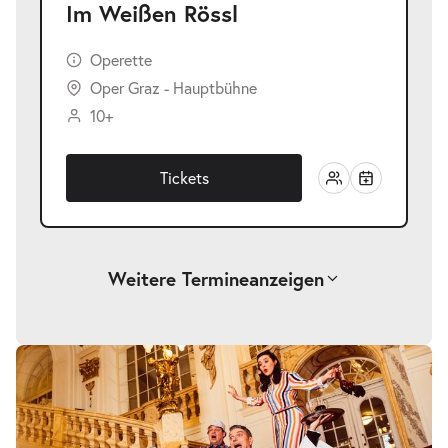
Im Weißen Rössl
Operette
Oper Graz - Hauptbühne
10+
Tickets
Weitere Termine
anzeigen
-
Im Weißen Rössl
Sa.
Sa. 06.03.2027
06.03.2027
Tickets
19:30–22:00 Uhr