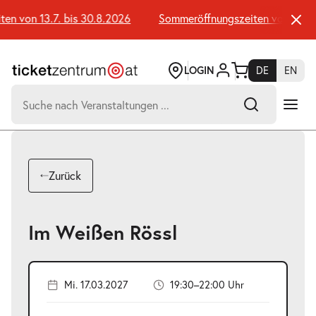
Zum
Seiteninhalt
 von 13.7. bis 30.8.2026
Sommeröffnungszeiten von 13.7. b
springen
LOGIN
DE
EN
Suchen
nach:
-
Suchtreffer:
Umsch+Alt+E
Zurück
zum
Anspringen
Im Weißen Rössl
Mi. 17.03.2027
19:30–22:00 Uhr