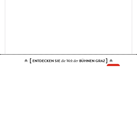
[
]
ENTDECKEN SIE
BÜHNEN GRAZ
die Welt der
Add your tickets to the cart.