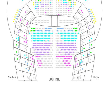
Tickets
19:30–22:00 Uhr
-
Im Weißen Rössl
So.
So. 09.05.2027
09.05.2027
Tickets
15:00–17:30 Uhr
-
Im Weißen Rössl
Do.
Do. 20.05.2027
20.05.2027
Tickets
19:30–22:00 Uhr