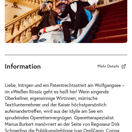
-
Im Weißen Rössl
Do.
Do. 11.03.2027
11.03.2027
Tickets
19:30–22:00 Uhr
Information
Mehr Details
-
Im Weißen Rössl
Liebe, Intrigen und ein Patentrechtsstreit am Wolfgangsee –
Sa.
im »Weißen Rössl« geht es heiß her! Wenn singende
Sa. 13.03.2027
13.03.2027
Oberkellner, eigensinnige Wirtinnen, mürrische
Tickets
19:30–22:00 Uhr
Textilunternehmer und der Kaiser höchstpersönlich
aufeinandertreffen, wird aus der Idylle am See ein
sprudelndes Operettenvergnügen. Operettenspezialist
Marius Burkert manövriert an der Seite von Regisseur Dirk
Schmeding die Publikumslieblinge Ivan Oreščanin, Corina