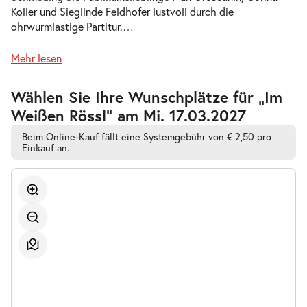
Koller und Sieglinde Feldhofer lustvoll durch die
-
Im Weißen Rössl
ohrwurmlastige Partitur.
…
Fr.
Fr. 19.03.2027
19.03.2027
Tickets
Mehr lesen
19:30–22:00 Uhr
Zur
Wählen Sie Ihre Wunschplätze für „Im
barrierefreien
Weißen Rössl” am Mi. 17.03.2027
automatischen
Bestplatzwahl
Beim Online-Kauf fällt eine Systemgebühr von € 2,50 pro
-
Einkauf an.
Im Weißen Rössl
So.
So. 04.04.2027
04.04.2027
Tickets
15:00–17:30 Uhr
-
Im Weißen Rössl
Mi.
Mi. 07.04.2027