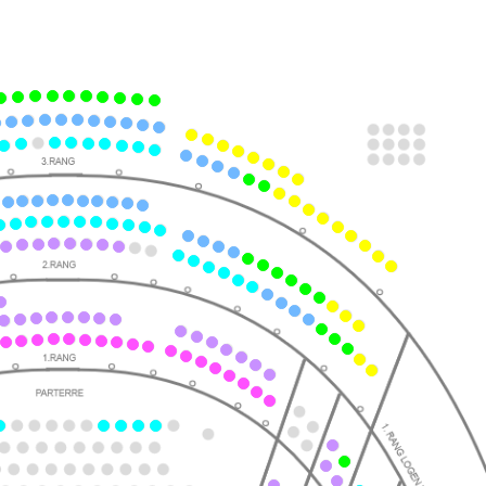
ts
ts