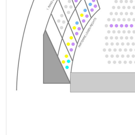
-
Werther & Lotte & Albert
Mi.
Mi. 17.03.2027
17.03.2027
Ticke
18:30 Uhr