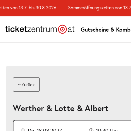
Zum
 von 13.7. bis 30.8.2026
Sommeröffnungszeiten von 13.7. b
Seiteninhalt
springen
Gutscheine & Komb
Zurück
Werther & Lotte & Albert
Do. 18.03.2027
10:30 Uhr