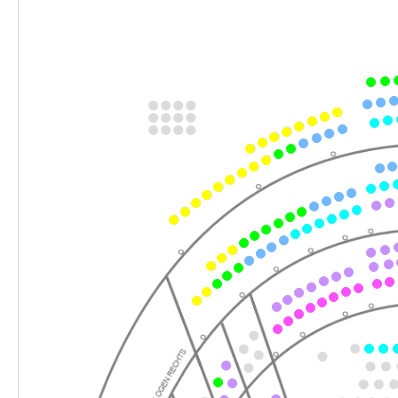
-
Werther & Lotte & Albert
So.
So. 31.01.2027
31.01.2027
Ticke
15:00 Uhr
-
Werther & Lotte & Albert
Do.
Do. 25.02.2027
25.02.2027
Ticke
18:30 Uhr