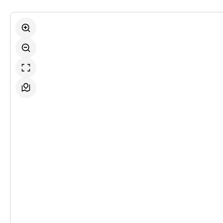
-
Werther & Lotte & Albert
Mi.
Mi. 16.12.2026
16.12.2026
Ticke
10:30 Uhr
-
Werther & Lotte & Albert
Fr.
Fr. 18.12.2026
18.12.2026
Ticke
19:30 Uhr
-
Werther & Lotte & Albert
Do.