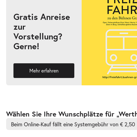
Gratis Anreise
zur
-
Werther & Lotte & Albert
Vorstellung?
Do.
Gerne!
Do. 10.12.2026
10.12.2026
Ticke
18:30 Uhr
Mehr erfahren
-
Werther & Lotte & Albert
Di.
Di. 15.12.2026
15.12.2026
Ticke
Zur
Wählen Sie Ihre Wunschplätze für „Werth
19:30 Uhr
barrierefreien
Beim Online-Kauf fällt eine Systemgebühr von € 2,50 
automatischen
Bestplatzwahl