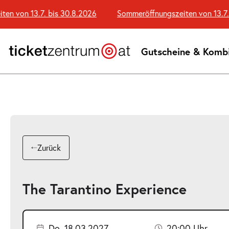
Zum
 von 13.7. bis 30.8.2026
Sommeröffnungszeiten von 13.7. b
Seiteninhalt
springen
Gutscheine & Komb
Zurück
The Tarantino Experience
Do. 18.03.2027
20:00 Uhr