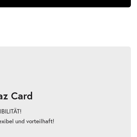
az Card
BILITÄT!
exibel und vorteilhaft!