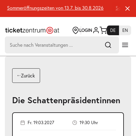
Zum
Seiteninhalt
Sommeröffnungszeiten von 13.7. bis 30.8.2026
Sommeröffnu
springen
LOGIN
DE
EN
Suchen
nach:
-
Suchtreffer:
Umsch+Alt+E
Zurück
zum
Anspringen
Die Schattenpräsidentinnen
Fr. 19.03.2027
19:30 Uhr