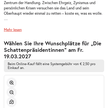
Zentrum der Handlung. Zwischen Ehrgeiz, Zynismus und
Do.
persönlichen Krisen versuchen sie das Land und sein
Do. 04.03.2027
04.03.2027
Tickets
Oberhaupt wieder einmal zu retten – koste es, was es wolle.
19:30 Uhr
…
Mehr lesen
Zur
Wählen Sie Ihre Wunschplätze für „Die
-
Die Schattenpräsidentinnen
barrierefreien
Schattenpräsidentinnen” am Fr.
automatischen
Di.
Bestplatzwahl
19.03.2027
Di. 09.03.2027
09.03.2027
Tickets
19:30 Uhr
Beim Online-Kauf fällt eine Systemgebühr von € 2,50 pro
Einkauf an.