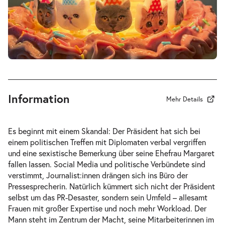
-
Die Schattenpräsidentinnen
Sa.
Sa. 13.02.2027
13.02.2027
Tickets
19:30 Uhr
Information
Mehr Details
-
Die Schattenpräsidentinnen
Es beginnt mit einem Skandal: Der Präsident hat sich bei
Mi.
einem politischen Treffen mit Diplomaten verbal vergriffen
Mi. 03.03.2027
03.03.2027
Tickets
und eine sexistische Bemerkung über seine Ehefrau Margaret
19:30 Uhr
fallen lassen. Social Media und politische Verbündete sind
verstimmt, Journalist:innen drängen sich ins Büro der
Pressesprecherin. Natürlich kümmert sich nicht der Präsident
selbst um das PR-Desaster, sondern sein Umfeld – allesamt
Frauen mit großer Expertise und noch mehr Workload. Der
Mann steht im Zentrum der Macht, seine Mitarbeiterinnen im
-
Die Schattenpräsidentinnen