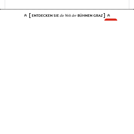
[
]
ENTDECKEN SIE
BÜHNEN GRAZ
die Welt der
Add your tickets to the cart.
You can choose up to 10 tickets for this event. Please select contiguous
seats.
Price ranges
Kat. 1
46 EUR - 92 EUR
Kat. 2
40.50 EUR - 81 EUR