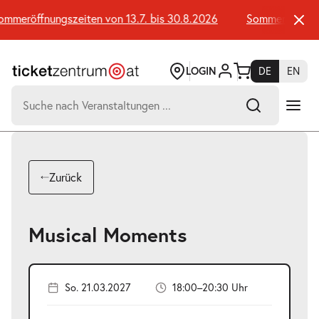
Zum
Seiteninhalt
meröffnungszeiten von 13.7. bis 30.8.2026
Sommeröffnungsz
springen
LOGIN
DE
EN
Suchen
nach:
-
Suchtreffer:
Umsch+Alt+E
Zurück
zum
Anspringen
Musical Moments
So. 21.03.2027
18:00–20:30 Uhr