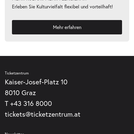
Erleben Sie Kulturvielfalt flexibel und vorteilhaft!
Mehr erfahren
-
Fremde Heimat
Mi.
Mi. 17.03.2027
17.03.2027
Tickets
20:00–21:00 Uhr
Ticketzentrum
Kaiser-Josef-Platz 10
8010 Graz
-
Fremde Heimat
Do.
T
+43 316 8000
Do. 18.03.2027
18.03.2027
Tickets
tickets@ticketzentrum.at
20:00–21:00 Uhr