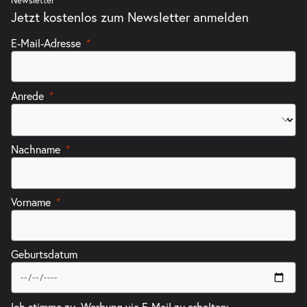
Newsletter
Jetzt kostenlos zum Newsletter anmelden
-
Fremde Heimat
E-Mail-Adresse
So.
So. 04.04.2027
04.04.2027
Tickets
20:00–21:00 Uhr
Anrede
Nachname
Vorname
Geburtsdatum
Ich stimme zu, Werbung via E-Mail zu erhalten: