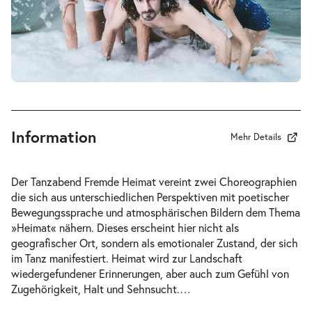
-
Fremde Heimat
Mi.
Mi. 03.03.2027
03.03.2027
Tickets
20:00–21:00 Uhr
Information
Mehr Details
-
Fremde Heimat
Der Tanzabend Fremde Heimat vereint zwei Choreographien
Do.
die sich aus unterschiedlichen Perspektiven mit poetischer
Do. 04.03.2027
04.03.2027
Bewegungssprache und atmosphärischen Bildern dem Thema
Tickets
20:00–21:00 Uhr
»Heimat« nähern. Dieses erscheint hier nicht als
geografischer Ort, sondern als emotionaler Zustand, der sich
im Tanz manifestiert. Heimat wird zur Landschaft
wiedergefundener Erinnerungen, aber auch zum Gefühl von
Zugehörigkeit, Halt und Sehnsucht.
…
-
Fremde Heimat