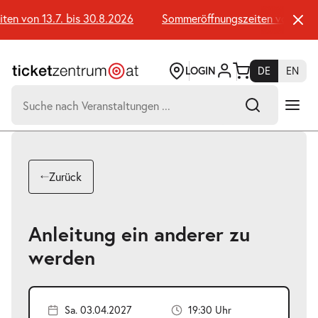
Zum
Seiteninhalt
n von 13.7. bis 30.8.2026
Sommeröffnungszeiten von 13.7. b
springen
LOGIN
DE
EN
Suchen
nach:
-
Suchtreffer:
Umsch+Alt+E
Zurück
zum
Anspringen
Anleitung ein anderer zu
werden
Sa. 03.04.2027
19:30 Uhr