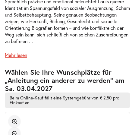
Sprachlich präzise und emotional beleuchtet Louis queere
Identität im Spannungsfeld von sozialer Ausgrenzung, Scham
und Selbstbehauptung. Seine genauen Beobachtungen
-
Anleitung ein anderer zu werden
zeigen, wie Herkunft, Bildung, Geschlecht und sexuelle
Do.
Orientierung Biografien formen – und wie konfliktreich der
Do. 29.04.2027
29.04.2027
Tickets
Weg sein kann, sich schließlich von solchen Zuschreibungen
19:30 Uhr
zu befreien.
…
Mehr lesen
Zur
Wählen Sie Ihre Wunschplätze für
-
Anleitung ein anderer zu werden
barrierefreien
„Anleitung ein anderer zu werden” am
automatischen
Fr.
Bestplatzwahl
Fr. 21.05.2027
Sa. 03.04.2027
21.05.2027
Tickets
19:30 Uhr
Beim Online-Kauf fällt eine Systemgebühr von € 2,50 pro
Einkauf an.
-
Anleitung ein anderer zu werden