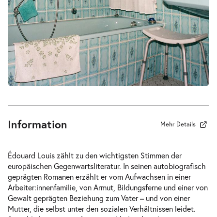
19:30 Uhr
-
Anleitung ein anderer zu werden
Do.
Do. 15.04.2027
15.04.2027
Tickets
19:30 Uhr
Information
Mehr Details
-
Anleitung ein anderer zu werden
Édouard Louis zählt zu den wichtigsten Stimmen der
Sa.
europäischen Gegenwartsliteratur. In seinen autobiografisch
Sa. 24.04.2027
24.04.2027
Tickets
geprägten Romanen erzählt er vom Aufwachsen in einer
19:30 Uhr
Arbeiter:innenfamilie, von Armut, Bildungsferne und einer von
Gewalt geprägten Beziehung zum Vater – und von einer
Mutter, die selbst unter den sozialen Verhältnissen leidet.