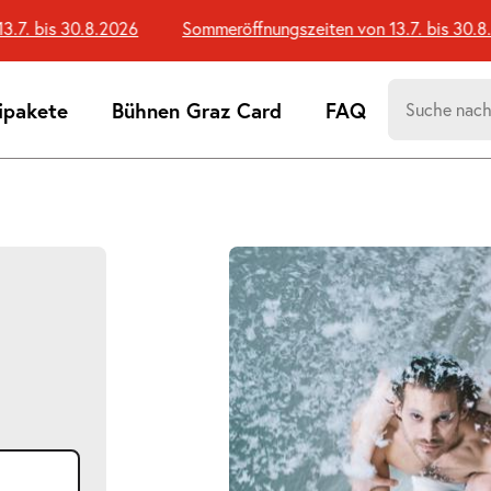
. bis 30.8.2026
Sommeröffnungszeiten von 13.7. bis 30.8.2
Suchen
ipakete
Bühnen Graz Card
FAQ
nach:
Suchtreff