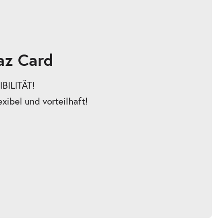
az Card
BILITÄT!
exibel und vorteilhaft!