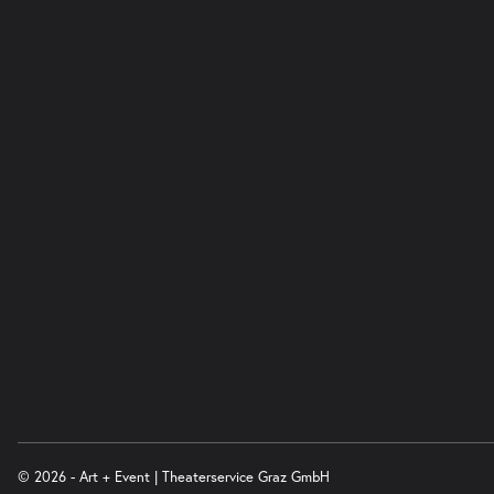
-
Fremde Heimat
Fr.
Fr. 02.04.2027
02.04.2027
Ticke
20:00–21:00 Uhr
© 2026 - Art + Event | Theaterservice Graz GmbH