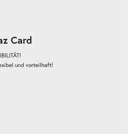
az Card
BILITÄT!
exibel und vorteilhaft!