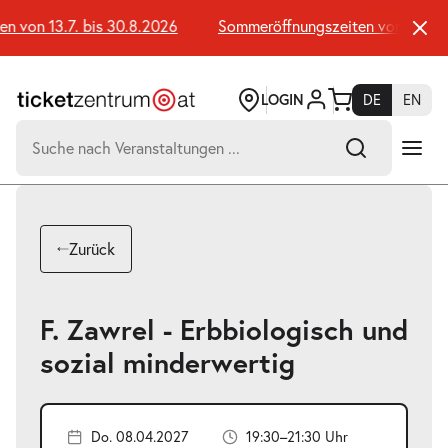
Zum
Seiteninhalt
 von 13.7. bis 30.8.2026
Sommeröffnungszeiten von 13.7. bi
springen
LOGIN
DE
EN
Suchen
nach:
-
Suchtreffer:
Umsch+Alt+E
Zurück
zum
Anspringen
F. Zawrel - Erbbiologisch und
sozial minderwertig
Do. 08.04.2027
19:30–21:30 Uhr