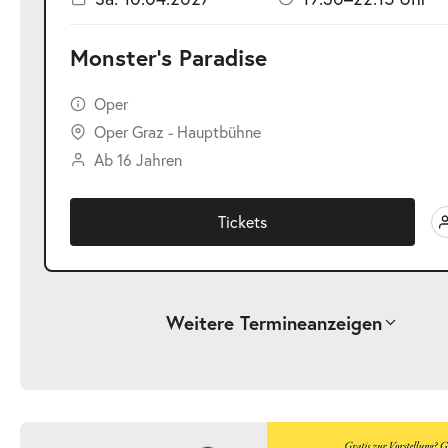
Monster’s Paradise
Oper
Oper Graz - Hauptbühne
Ab 16 Jahren
Tickets
Weitere Termine
anzeigen
-
Monster’s Paradise
Sa.
Sa. 03.04.2027
03.04.2027
Ticke