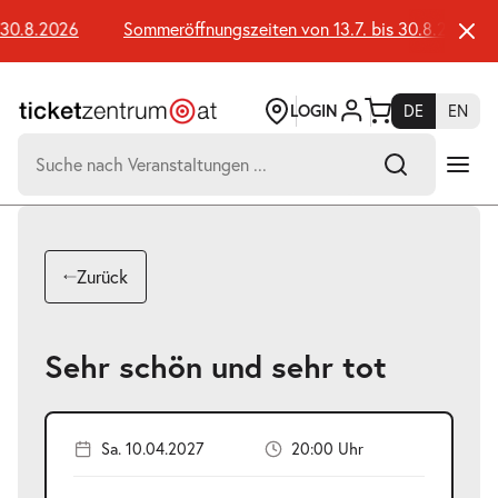
Zum
Seiteninhalt
30.8.2026
Sommeröffnungszeiten von 13.7. bis 30.8.2026
springen
LOGIN
DE
EN
Suchen
nach:
-
Suchtreffer:
Umsch+Alt+E
Zurück
zum
Anspringen
Sehr schön und sehr tot
Sa. 10.04.2027
20:00 Uhr