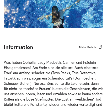
-
Sehr schön und sehr tot
Do.
Do. 15.04.2027
15.04.2027
Tickets
20:00 Uhr
Information
Mehr Details
Was haben Ophelia, Lady Macbeth, Carmen und Fräulein
Else gemeinsam? Am Ende sind sie alle tot. Auch eine tote
Frau* am Anfang schadet nie (Twin Peaks, True Detective,
Tatort), ach was, sogar ein Scheintod tut’s (Dornröschen,
Schneewittchen). Nur »schön« sollte die Leiche sein, denn
für nicht normschöne Frauen* bieten die Geschichten, die wir
uns ansehen, hören, lesen und erzählen sowieso kaum andere
Rollen als die böse Stiefmutter. Die Lust am weiblichen* Tod
bleibt kulturelle Konstante, wieder und wieder verteidigt und