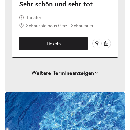
Sehr schön und sehr tot
Theater
Schauspielhaus Graz - Schauraum
Tickets
Weitere Termine
anzeigen
-
Sehr schön und sehr tot
Mi.
Mi. 14.04.2027
14.04.2027
Tickets
20:00 Uhr