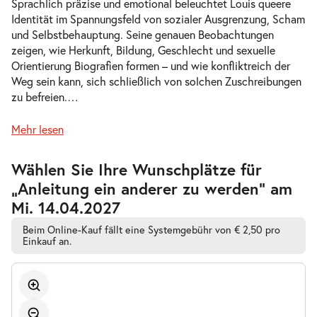
Sprachlich präzise und emotional beleuchtet Louis queere
Identität im Spannungsfeld von sozialer Ausgrenzung, Scham
und Selbstbehauptung. Seine genauen Beobachtungen
-
Anleitung ein anderer zu werden
zeigen, wie Herkunft, Bildung, Geschlecht und sexuelle
Do.
Orientierung Biografien formen – und wie konfliktreich der
Do. 29.04.2027
29.04.2027
Tickets
Weg sein kann, sich schließlich von solchen Zuschreibungen
19:30 Uhr
zu befreien.
…
Mehr lesen
Zur
Wählen Sie Ihre Wunschplätze für
-
Anleitung ein anderer zu werden
barrierefreien
„Anleitung ein anderer zu werden” am
automatischen
Fr.
Bestplatzwahl
Mi. 14.04.2027
Fr. 21.05.2027
21.05.2027
Tickets
19:30 Uhr
Beim Online-Kauf fällt eine Systemgebühr von € 2,50 pro
Einkauf an.
-
Anleitung ein anderer zu werden