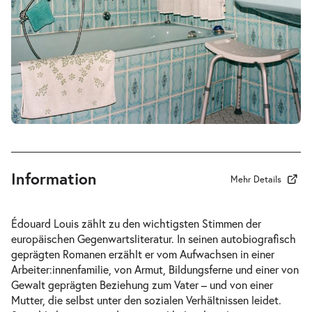
19:30 Uhr
-
Anleitung ein anderer zu werden
Do.
Do. 15.04.2027
15.04.2027
Tickets
19:30 Uhr
Information
Mehr Details
-
Anleitung ein anderer zu werden
Édouard Louis zählt zu den wichtigsten Stimmen der
Sa.
europäischen Gegenwartsliteratur. In seinen autobiografisch
Sa. 24.04.2027
24.04.2027
Tickets
geprägten Romanen erzählt er vom Aufwachsen in einer
19:30 Uhr
Arbeiter:innenfamilie, von Armut, Bildungsferne und einer von
Gewalt geprägten Beziehung zum Vater – und von einer
Mutter, die selbst unter den sozialen Verhältnissen leidet.