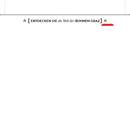
[
]
ENTDECKEN SIE
BÜHNEN GRAZ
die Welt der
Add your tickets to the cart.
You can choose up to 10 tickets for this event. Please select contiguous
seats.
Price ranges
Kat. 1
31.50 EUR - 63 EUR