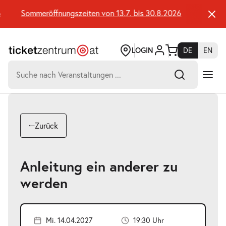
Zum
Seiteninhalt
Sommeröffnungszeiten von 13.7. bis 30.8.2026
Sommeröf
springen
LOGIN
DE
EN
Suchen
nach:
-
Suchtreffer:
Umsch+Alt+E
Zurück
zum
Anspringen
Anleitung ein anderer zu
werden
Mi. 14.04.2027
19:30 Uhr