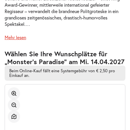
Award-Gewinner, mittlerweile international gefeierter
-
Monster’s Paradise
Regisseur – verwandelt die brandneue Politgroteske in ein
Sa.
grandioses zeitgenössisches, drastisch-humorvolles
Sa. 17.04.2027
17.04.2027
Tickets
Spektakel.
…
19:30–22:15 Uhr
Mehr lesen
Zur
Wählen Sie Ihre Wunschplätze für
barrierefreien
„Monster’s Paradise” am Mi. 14.04.2027
automatischen
-
Monster’s Paradise
Bestplatzwahl
So.
Beim Online-Kauf fällt eine Systemgebühr von € 2,50 pro
So. 25.04.2027
25.04.2027
Einkauf an.
Tickets
15:00–17:45 Uhr
-
Monster’s Paradise
Fr.
Fr. 30.04.2027