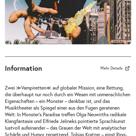
-
Monster’s Paradise
Do.
Do. 08.04.2027
08.04.2027
Tickets
19:30–22:15 Uhr
Information
Mehr Details
-
Monster’s Paradise
Zwei ≫Vampiretten≪ auf globaler Mission, eine Rettung,
Sa.
die überhaupt nur noch durch ein Wesen mit unmenschlichen
Sa. 10.04.2027
10.04.2027
Tickets
Eigenschaften – ein Monster – denkbar ist, und das
19:30–22:15 Uhr
Musiktheater als Spiegel einer aus den Fugen geratenen
Welt: In Monster’s Paradise treffen Olga Neuwirths radikale
Klangfantasie und Elfriede Jelineks pointierte Sprachkunst
lustvoll aufeinander – das Grauen der Welt mit analytischer
Schärfe und Humor zersetzend. Tobias Kratzer – einst Ring-