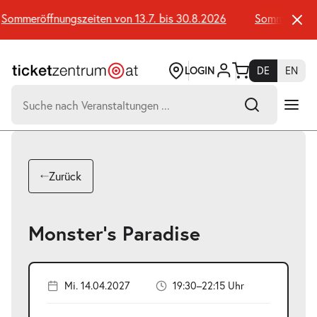
Zum
Seiteninhalt
ommeröffnungszeiten von 13.7. bis 30.8.2026
Sommeröffnung
springen
LOGIN
DE
EN
Suchen
nach:
-
Suchtreffer:
Umsch+Alt+E
Zurück
zum
Anspringen
Monster’s Paradise
Mi. 14.04.2027
19:30–22:15 Uhr