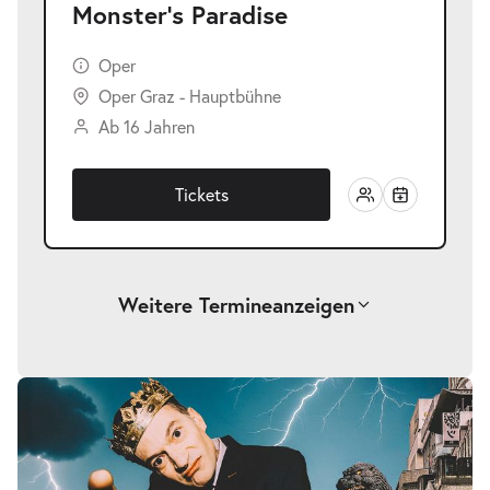
Monster’s Paradise
Oper
Oper Graz - Hauptbühne
Ab 16 Jahren
Tickets
Weitere Termine
anzeigen
-
Monster’s Paradise
Sa.
Sa. 03.04.2027
03.04.2027
Tickets
19:30–22:15 Uhr