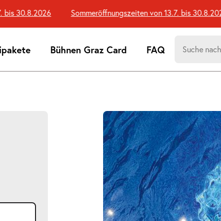
bis 30.8.2026
Sommeröffnungszeiten von 13.7. bis 30.8.2026
Suchen
ipakete
Bühnen Graz Card
FAQ
nach:
Suchtreff