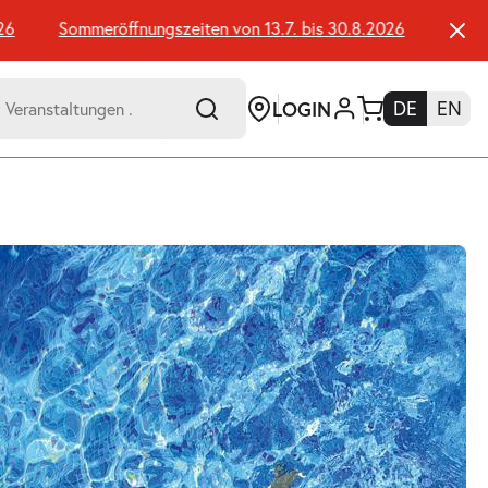
Sommeröffnungszeiten von 13.7. bis 30.8.2026
Sommerö
LOGIN
DE
EN
-
er:
Umsch+Alt+E
zum
Anspringen