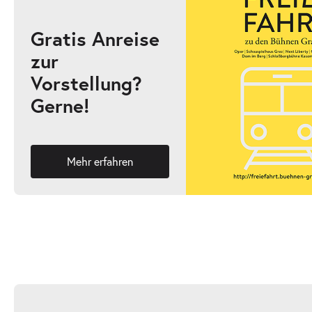
Gratis Anreise
zur
-
Sehr schön und sehr tot
Vorstellung?
Do.
Gerne!
Do. 15.04.2027
15.04.2027
Ticke
20:00 Uhr
Mehr erfahren