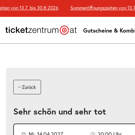
Zum
n von 13.7. bis 30.8.2026
Sommeröffnungszeiten von 13.7. 
Seiteninhalt
springen
Gutscheine & Komb
Zurück
Sehr schön und sehr tot
Mi. 14.04.2027
20:00 Uhr