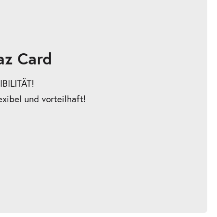
az Card
BILITÄT!
exibel und vorteilhaft!