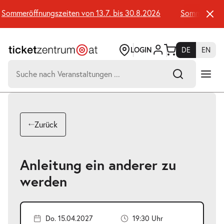
Zum
Seiteninhalt
ommeröffnungszeiten von 13.7. bis 30.8.2026
Sommeröffnung
springen
LOGIN
DE
EN
Suchen
nach:
-
Suchtreffer:
Umsch+Alt+E
Zurück
zum
Anspringen
Anleitung ein anderer zu
werden
Do. 15.04.2027
19:30 Uhr