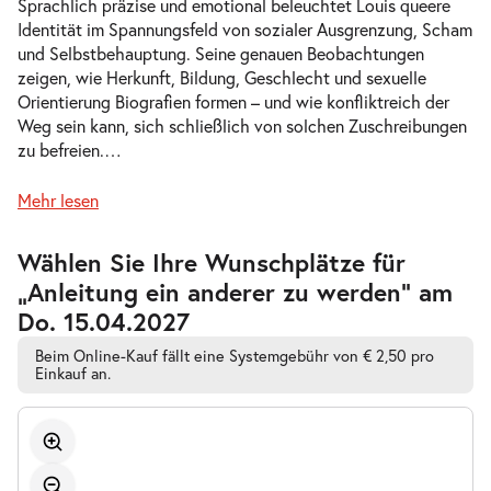
Sprachlich präzise und emotional beleuchtet Louis queere
Identität im Spannungsfeld von sozialer Ausgrenzung, Scham
und Selbstbehauptung. Seine genauen Beobachtungen
-
Anleitung ein anderer zu werden
zeigen, wie Herkunft, Bildung, Geschlecht und sexuelle
Do.
Orientierung Biografien formen – und wie konfliktreich der
Do. 29.04.2027
29.04.2027
Tickets
Weg sein kann, sich schließlich von solchen Zuschreibungen
19:30 Uhr
zu befreien.
…
Mehr lesen
Zur
Wählen Sie Ihre Wunschplätze für
-
Anleitung ein anderer zu werden
barrierefreien
„Anleitung ein anderer zu werden” am
automatischen
Fr.
Bestplatzwahl
Do. 15.04.2027
Fr. 21.05.2027
21.05.2027
Tickets
19:30 Uhr
Beim Online-Kauf fällt eine Systemgebühr von € 2,50 pro
Einkauf an.
-
Anleitung ein anderer zu werden