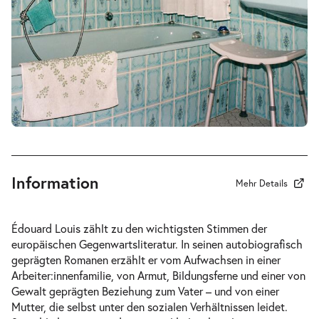
19:30 Uhr
-
Anleitung ein anderer zu werden
Mi.
Mi. 14.04.2027
14.04.2027
Tickets
19:30 Uhr
Information
Mehr Details
-
Anleitung ein anderer zu werden
Édouard Louis zählt zu den wichtigsten Stimmen der
Sa.
europäischen Gegenwartsliteratur. In seinen autobiografisch
Sa. 24.04.2027
24.04.2027
Tickets
geprägten Romanen erzählt er vom Aufwachsen in einer
19:30 Uhr
Arbeiter:innenfamilie, von Armut, Bildungsferne und einer von
Gewalt geprägten Beziehung zum Vater – und von einer
Mutter, die selbst unter den sozialen Verhältnissen leidet.