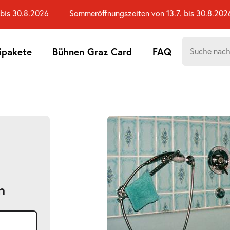
 30.8.2026
Sommeröffnungszeiten von 13.7. bis 30.8.2026
Suchen
ipakete
Bühnen Graz Card
FAQ
nach:
Suchtreff
n