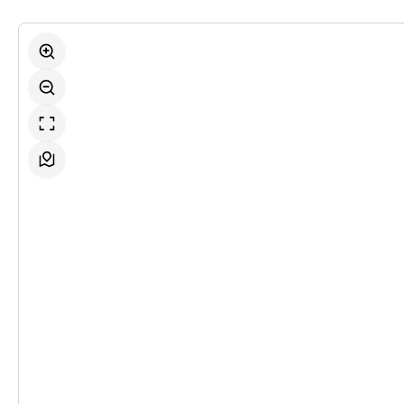
-
Anleitung ein anderer zu werden
Do.
Do. 29.04.2027
29.04.2027
Ticke
19:30 Uhr
-
Anleitung ein anderer zu werden
Fr.
Fr. 21.05.2027
21.05.2027
Ticke
19:30 Uhr
-
Anleitung ein anderer zu werden
Di.