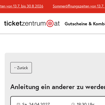
Zum
von 13.7. bis 30.8.2026
Sommeröffnungszeiten von 13.7. bis
Seiteninhalt
springen
Gutscheine & Komb
Zurück
Anleitung ein anderer zu werde
Sa. 24.04.2027
19:30 Uhr