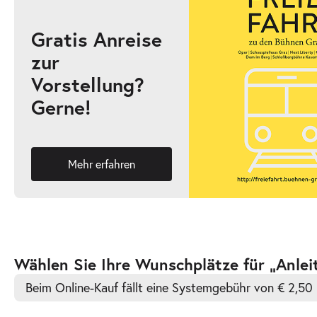
Gratis Anreise
zur
-
Anleitung ein anderer zu werden
Vorstellung?
Mi.
Gerne!
Mi. 14.04.2027
14.04.2027
Ticke
19:30 Uhr
Mehr erfahren
-
Anleitung ein anderer zu werden
Do.
Do. 15.04.2027
15.04.2027
Ticke
Zur
Wählen Sie Ihre Wunschplätze für „Anle
19:30 Uhr
barrierefreien
Beim Online-Kauf fällt eine Systemgebühr von € 2,50 
automatischen
Bestplatzwahl