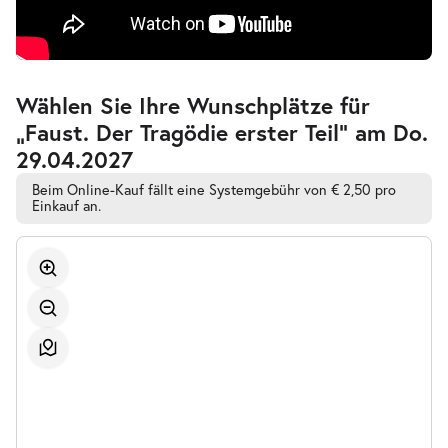
Zur
Wählen Sie Ihre Wunschplätze für
barrierefreien
-
Faust. Der Tragödie erster Teil
„Faust. Der Tragödie erster Teil” am Do.
automatischen
Mi.
Bestplatzwahl
29.04.2027
Mi. 28.04.2027
28.04.2027
Ausverkauft
10:30–12:50 Uhr
Beim Online-Kauf fällt eine Systemgebühr von € 2,50 pro
Einkauf an.