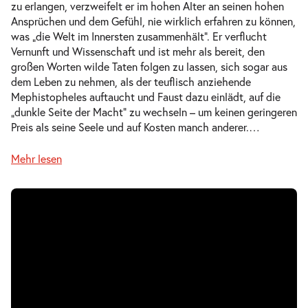
zu erlangen, verzweifelt er im hohen Alter an seinen hohen
Mi.
Ansprüchen und dem Gefühl, nie wirklich erfahren zu können,
Mi. 24.02.2027
24.02.2027
Tickets
was „die Welt im Innersten zusammenhält“. Er verflucht
10:30–12:50 Uhr
Vernunft und Wissenschaft und ist mehr als bereit, den
großen Worten wilde Taten folgen zu lassen, sich sogar aus
dem Leben zu nehmen, als der teuflisch anziehende
Mephistopheles auftaucht und Faust dazu einlädt, auf die
„dunkle Seite der Macht“ zu wechseln – um keinen geringeren
-
Faust. Der Tragödie erster Teil
Preis als seine Seele und auf Kosten manch anderer.
…
Do.
Do. 25.02.2027
25.02.2027
Mehr lesen
Ausverkauft
10:30–12:50 Uhr
-
Faust. Der Tragödie erster Teil
Di.
Di. 27.04.2027
27.04.2027
Tickets
19:00–21:20 Uhr