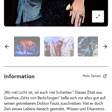
-
Faust. Der Tragödie erster Teil
Do.
Do. 19.11.2026
19.11.2026
Tickets
19:00–21:20 Uhr
-
Faust. Der Tragödie erster Teil
Di.
Di. 23.02.2027
23.02.2027
Information
Tickets
Mehr Details
10:30–12:50 Uhr
„Wo viel Licht ist, ist auch viel Schatten.“ Dieses Zitat aus
Goethes „Götz von Berlichingen“ ließe sich nur allzu gut auf
seinen getriebenen Doktor Faust zuschreiben: Hat er doch
Zeit seines Lebens danach gestrebt, Wissen und Erkenntnis
-
Faust. Der Tragödie erster Teil