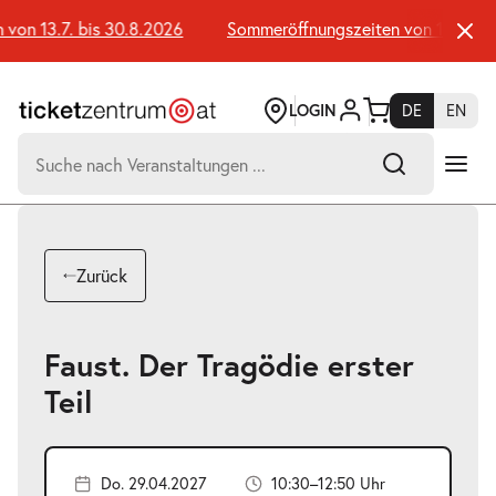
Zum
Seiteninhalt
n 13.7. bis 30.8.2026
Sommeröffnungszeiten von 13.7. bis 3
springen
LOGIN
DE
EN
Suchen
nach:
-
Suchtreffer:
Umsch+Alt+E
Zurück
zum
Anspringen
Faust. Der Tragödie erster
Teil
Do. 29.04.2027
10:30–12:50 Uhr