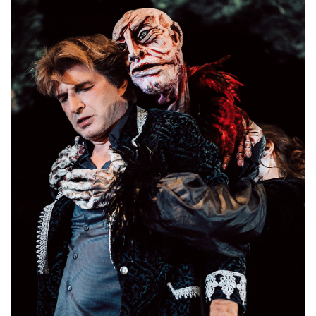
19:00–21:20 Uhr
-
Faust. Der Tragödie erster Teil
Mi.
Mi. 18.11.2026
18.11.2026
Tickets
10:30–12:50 Uhr
-
Faust. Der Tragödie erster Teil
Do.
Do. 19.11.2026
19.11.2026
Tickets
10:30–12:50 Uhr