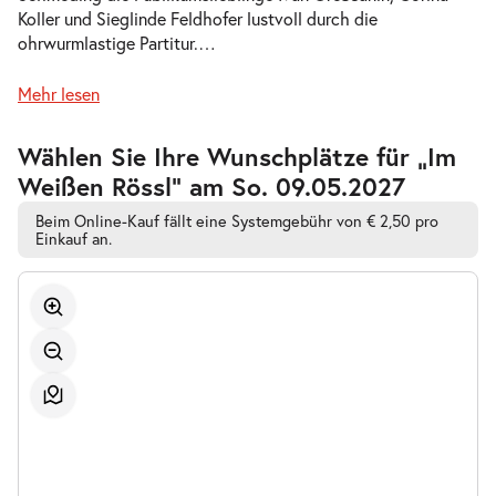
Koller und Sieglinde Feldhofer lustvoll durch die
-
Im Weißen Rössl
ohrwurmlastige Partitur.
…
Mi.
Mi. 17.03.2027
17.03.2027
Tickets
Mehr lesen
19:30–22:00 Uhr
Zur
Wählen Sie Ihre Wunschplätze für „Im
barrierefreien
Weißen Rössl” am So. 09.05.2027
automatischen
Bestplatzwahl
Beim Online-Kauf fällt eine Systemgebühr von € 2,50 pro
-
Einkauf an.
Im Weißen Rössl
Fr.
Fr. 19.03.2027
19.03.2027
Tickets
19:30–22:00 Uhr
-
Im Weißen Rössl
So.
So. 04.04.2027