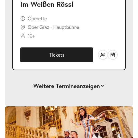
Im Weißen Rössl
Operette
Oper Graz - Hauptbühne
10+
Tickets
Weitere Termine
anzeigen
-
Im Weißen Rössl
Sa.
Sa. 06.03.2027
06.03.2027
Tickets
19:30–22:00 Uhr