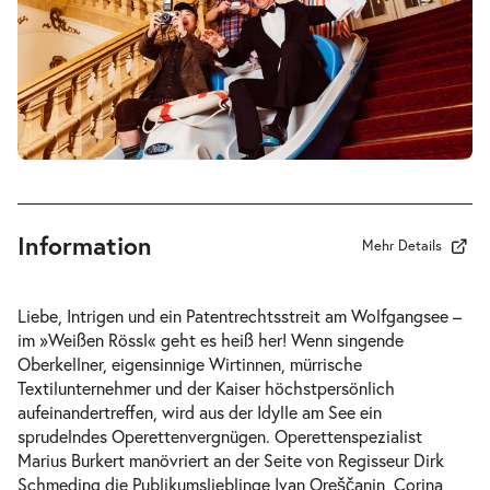
-
Im Weißen Rössl
Do.
Do. 11.03.2027
11.03.2027
Tickets
19:30–22:00 Uhr
Information
Mehr Details
-
Im Weißen Rössl
Liebe, Intrigen und ein Patentrechtsstreit am Wolfgangsee –
Sa.
im »Weißen Rössl« geht es heiß her! Wenn singende
Sa. 13.03.2027
13.03.2027
Oberkellner, eigensinnige Wirtinnen, mürrische
Tickets
19:30–22:00 Uhr
Textilunternehmer und der Kaiser höchstpersönlich
aufeinandertreffen, wird aus der Idylle am See ein
sprudelndes Operettenvergnügen. Operettenspezialist
Marius Burkert manövriert an der Seite von Regisseur Dirk
Schmeding die Publikumslieblinge Ivan Oreščanin, Corina