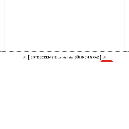
[
]
ENTDECKEN SIE
BÜHNEN GRAZ
die Welt der
Add your tickets to the cart.