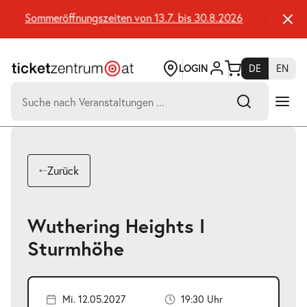
Zum
Seiteninhalt
Sommeröffnungszeiten von 13.7. bis 30.8.2026
Sommeröff
springen
LOGIN
DE
EN
Suchen
nach:
-
Suchtreffer:
Umsch+Alt+E
Zurück
zum
Anspringen
Wuthering Heights I
Sturmhöhe
Mi. 12.05.2027
19:30 Uhr