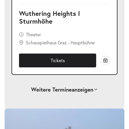
Wuthering Heights I
Sturmhöhe
Theater
Schauspielhaus Graz - Hauptbühne
Tickets
Weitere Termine
anzeigen
-
Wuthering Heights I Sturmhöhe
Do.
Do. 22.04.2027
22.04.2027
Tickets