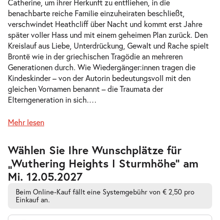
Catherine, um ihrer Herkunft zu entfliehen, in die
benachbarte reiche Familie einzuheiraten beschließt,
verschwindet Heathcliff über Nacht und kommt erst Jahre
-
Wuthering Heights I Sturmhöhe
später voller Hass und mit einem geheimen Plan zurück. Den
So.
Kreislauf aus Liebe, Unterdrückung, Gewalt und Rache spielt
So. 23.05.2027
23.05.2027
Tickets
Brontë wie in der griechischen Tragödie an mehreren
15:00 Uhr
Generationen durch. Wie Wiedergänger:innen tragen die
Kindeskinder – von der Autorin bedeutungsvoll mit den
gleichen Vornamen benannt – die Traumata der
Elterngeneration in sich.
…
-
Wuthering Heights I Sturmhöhe
Mehr lesen
Di.
Di. 01.06.2027
01.06.2027
Tickets
Zur
Wählen Sie Ihre Wunschplätze für
barrierefreien
19:30 Uhr
„Wuthering Heights I Sturmhöhe” am
automatischen
Bestplatzwahl
Mi. 12.05.2027
Beim Online-Kauf fällt eine Systemgebühr von € 2,50 pro
Einkauf an.
-
Wuthering Heights I Sturmhöhe