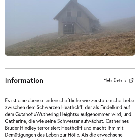
19:30 Uhr
-
Wuthering Heights I Sturmhöhe
Fr.
Fr. 30.04.2027
30.04.2027
Tickets
19:30 Uhr
Information
Mehr Details
-
Wuthering Heights I Sturmhöhe
Es ist eine ebenso leidenschaftliche wie zerstörerische Liebe
Sa.
zwischen dem Schwarzen Heathcliff, der als Findelkind auf
Sa. 22.05.2027
22.05.2027
Tickets
dem Gutshof »Wuthering Heights« aufgenommen wird, und
19:30 Uhr
Catherine, die wie seine Schwester aufwächst. Catherines
Bruder Hindley terrorisiert Heathcliff und macht ihm mit
Demütigungen das Leben zur Hölle. Als die erwachsene