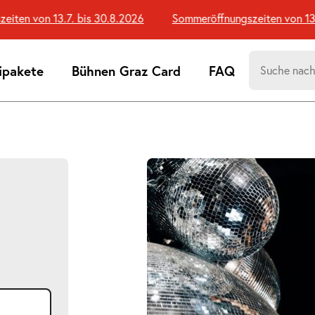
en von 13.7. bis 30.8.2026
Sommeröffnungszeiten von 13.7. 
Suchen
ipakete
Bühnen Graz Card
FAQ
nach:
Suchtreff