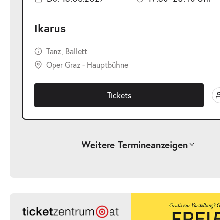
Ikarus
Tanz, Ballett
Oper Graz - Hauptbühne
Tickets
Weitere Termine
anzeigen
-
Ikarus
Sa.
Sa. 24.04.2027
24.04.2027
Ticke
19:30–20:45 Uhr