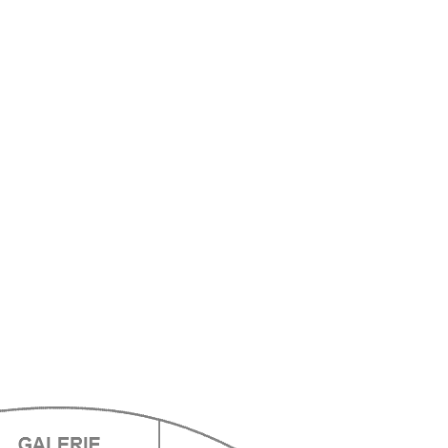
ts
ts
ts