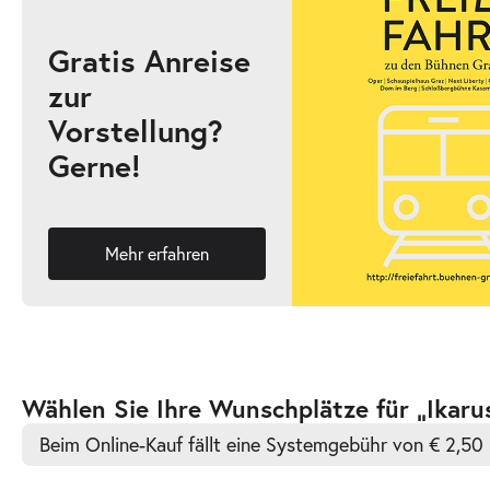
Gratis Anreise
zur
-
Ikarus
Vorstellung?
Mi.
Gerne!
Mi. 28.04.2027
28.04.2027
Ticke
19:30–20:45 Uhr
Mehr erfahren
-
Ikarus
So.
So. 02.05.2027
02.05.2027
Ticke
Zur
Wählen Sie Ihre Wunschplätze für „Ikaru
15:00–16:15 Uhr
barrierefreien
Beim Online-Kauf fällt eine Systemgebühr von € 2,50 
automatischen
Bestplatzwahl