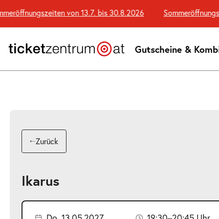
Zum
öffnungszeiten von 13.7. bis 30.8.2026
Sommeröffnungszeit
Seiteninhalt
springen
Gutscheine & Komb
Zurück
Ikarus
Do. 13.05.2027
19:30–20:45 Uhr