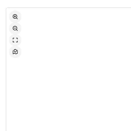
-
Ikarus
Fr.
Fr. 21.05.2027
21.05.2027
Ticke
17:30–18:45 Uhr
-
Ikarus
Fr.
Fr. 04.06.2027
04.06.2027
Ticke
19:30–20:45 Uhr
-
Ikarus
Mi.