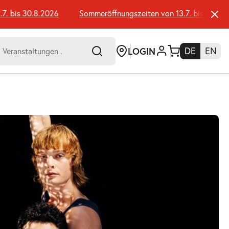
bis 30.8.2026
Sommeröffnungszeiten von 13.7. bis 30.8.202
LOGIN
DE
EN
-
er:
Umsch+Alt+E
zum
Anspringen