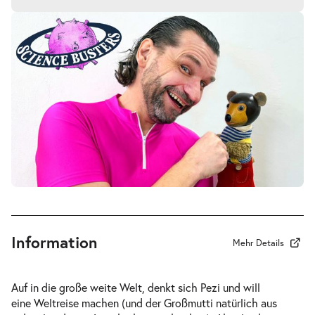
Pezi & die Science Busters. Fliegen
-
lernen mit dem Bär-Noulli-Effekt!
Mi.
Mi. 19.05.2027
19.05.2027
Tickets
16:00–17:05 Uhr
Pezi & die Science Busters. Fliegen
-
lernen mit dem Bär-Noulli-Effekt!
Do.
Do. 20.05.2027
20.05.2027
Tickets
10:30–11:35 Uhr
Information
Mehr Details
Auf in die große weite Welt, denkt sich Pezi und will
eine Weltreise machen (und der Großmutti natürlich aus