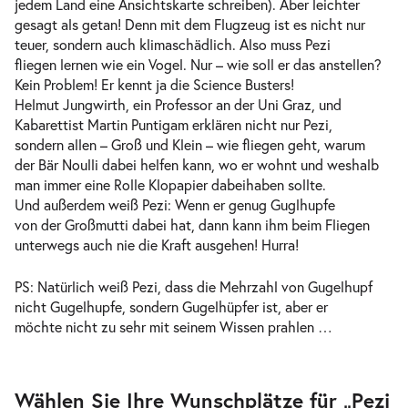
jedem Land eine Ansichtskarte schreiben). Aber leichter
gesagt als getan! Denn mit dem Flugzeug ist es nicht nur
teuer, sondern auch klimaschädlich. Also muss Pezi
fliegen lernen wie ein Vogel. Nur – wie soll er das anstellen?
Kein Problem! Er kennt ja die Science Busters!
Helmut Jungwirth, ein Professor an der Uni Graz, und
Kabarettist Martin Puntigam erklären nicht nur Pezi,
sondern allen – Groß und Klein – wie fliegen geht, warum
der Bär Noulli dabei helfen kann, wo er wohnt und weshalb
man immer eine Rolle Klopapier dabeihaben sollte.
Und außerdem weiß Pezi: Wenn er genug Guglhupfe
von der Großmutti dabei hat, dann kann ihm beim Fliegen
unterwegs auch nie die Kraft ausgehen! Hurra!
PS: Natürlich weiß Pezi, dass die Mehrzahl von Gugelhupf
nicht Gugelhupfe, sondern Gugelhüpfer ist, aber er
möchte nicht zu sehr mit seinem Wissen prahlen …
Zur
Wählen Sie Ihre Wunschplätze für „Pezi