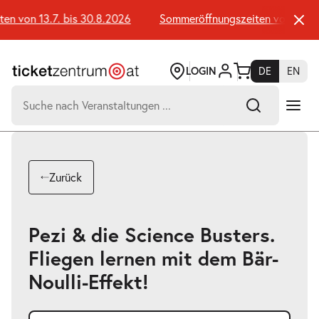
Zum
Seiteninhalt
 von 13.7. bis 30.8.2026
Sommeröffnungszeiten von 13.7. b
springen
LOGIN
DE
EN
Suchen
nach:
-
Suchtreffer:
Umsch+Alt+E
Zurück
zum
Anspringen
Pezi & die Science Busters.
Fliegen lernen mit dem Bär-
Noulli-Effekt!