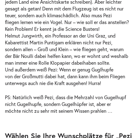
jedem Land eine Ansichtskarte schreiben). Aber leichter
gesagt als getan! Denn mit dem Flugzeug ist es nicht nur
teuer, sondern auch klimaschädlich. Also muss Pezi
fliegen lernen wie ein Vogel. Nur – wie soll er das anstellen?
Kein Problem! Er kennt ja die Science Busters!
Helmut Jungwirth, ein Professor an der Uni Graz, und
Kabarettist Martin Puntigam erklären nicht nur Pezi,
sondern allen – Groß und Klein – wie fliegen geht, warum
der Bär Noulli dabei helfen kann, wo er wohnt und weshalb
man immer eine Rolle Klopapier dabeihaben sollte.
Und außerdem weiß Pezi: Wenn er genug Guglhupfe
von der Großmutti dabei hat, dann kann ihm beim Fliegen
unterwegs auch nie die Kraft ausgehen! Hurra!
PS: Natürlich weiß Pezi, dass die Mehrzahl von Gugelhupf
nicht Gugelhupfe, sondern Gugelhüpfer ist, aber er
möchte nicht zu sehr mit seinem Wissen prahlen …
Zur
Wählen Sie Ihre Wunschplätze für „Pezi