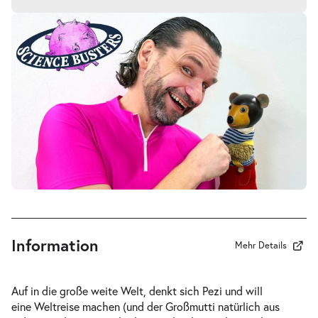
Pezi & die Science Busters. Fliegen
-
lernen mit dem Bär-Noulli-Effekt!
Mi.
Mi. 19.05.2027
19.05.2027
Tickets
10:30–11:35 Uhr
Pezi & die Science Busters. Fliegen
-
lernen mit dem Bär-Noulli-Effekt!
Mi.
Mi. 19.05.2027
19.05.2027
Tickets
16:00–17:05 Uhr
Information
Mehr Details
Auf in die große weite Welt, denkt sich Pezi und will
eine Weltreise machen (und der Großmutti natürlich aus