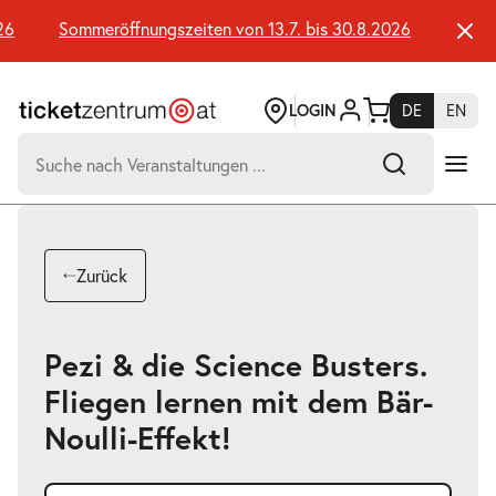
Zum
Seiteninhalt
6
Sommeröffnungszeiten von 13.7. bis 30.8.2026
Sommer
springen
LOGIN
DE
EN
Suchen
nach:
-
Suchtreffer:
Umsch+Alt+E
Zurück
zum
Anspringen
Pezi & die Science Busters.
Fliegen lernen mit dem Bär-
Noulli-Effekt!