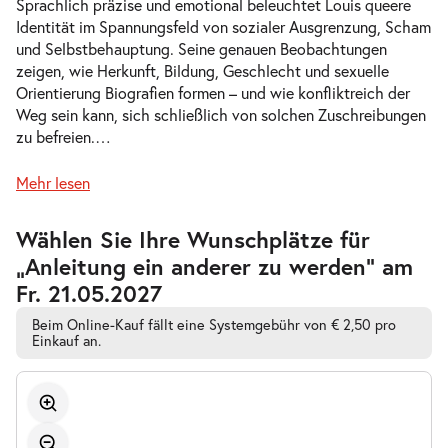
Sprachlich präzise und emotional beleuchtet Louis queere
Identität im Spannungsfeld von sozialer Ausgrenzung, Scham
und Selbstbehauptung. Seine genauen Beobachtungen
-
Anleitung ein anderer zu werden
zeigen, wie Herkunft, Bildung, Geschlecht und sexuelle
Sa.
Orientierung Biografien formen – und wie konfliktreich der
Sa. 24.04.2027
24.04.2027
Tickets
Weg sein kann, sich schließlich von solchen Zuschreibungen
19:30 Uhr
zu befreien.
…
Mehr lesen
Zur
Wählen Sie Ihre Wunschplätze für
-
Anleitung ein anderer zu werden
barrierefreien
„Anleitung ein anderer zu werden” am
automatischen
Do.
Bestplatzwahl
Do. 29.04.2027
Fr. 21.05.2027
29.04.2027
Tickets
19:30 Uhr
Beim Online-Kauf fällt eine Systemgebühr von € 2,50 pro
Einkauf an.
-
Anleitung ein anderer zu werden