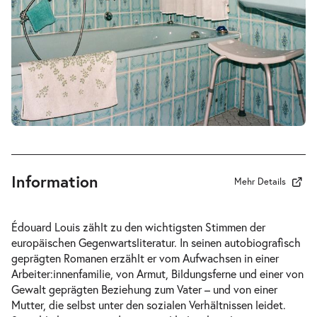
19:30 Uhr
-
Anleitung ein anderer zu werden
Mi.
Mi. 14.04.2027
14.04.2027
Tickets
19:30 Uhr
Information
Mehr Details
-
Anleitung ein anderer zu werden
Édouard Louis zählt zu den wichtigsten Stimmen der
Do.
europäischen Gegenwartsliteratur. In seinen autobiografisch
Do. 15.04.2027
15.04.2027
Tickets
geprägten Romanen erzählt er vom Aufwachsen in einer
19:30 Uhr
Arbeiter:innenfamilie, von Armut, Bildungsferne und einer von
Gewalt geprägten Beziehung zum Vater – und von einer
Mutter, die selbst unter den sozialen Verhältnissen leidet.