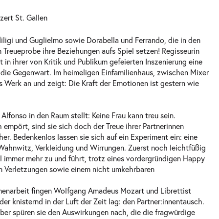
zert St. Gallen
diligi und Guglielmo sowie Dorabella und Ferrando, die in den
 Treueprobe ihre Beziehungen aufs Spiel setzen! Regisseurin
 in ihrer von Kritik und Publikum gefeierten Inszenierung eine
die Gegenwart. Im heimeligen Einfamilienhaus, zwischen Mixer
s Werk an und zeigt: Die Kraft der Emotionen ist gestern wie
Alfonso in den Raum stellt: Keine Frau kann treu sein.
 empört, sind sie sich doch der Treue ihrer Partnerinnen
her. Bedenkenlos lassen sie sich auf ein Experiment ein: eine
 Wahnwitz, Verkleidung und Wirrungen. Zuerst noch leichtfüßig
el immer mehr zu und führt, trotz eines vordergründigen Happy
en Verletzungen sowie einem nicht umkehrbaren
mmenarbeit fingen Wolfgang Amadeus Mozart und Librettist
er knisternd in der Luft der Zeit lag: den Partner:innentausch.
 aber spüren sie den Auswirkungen nach, die die fragwürdige