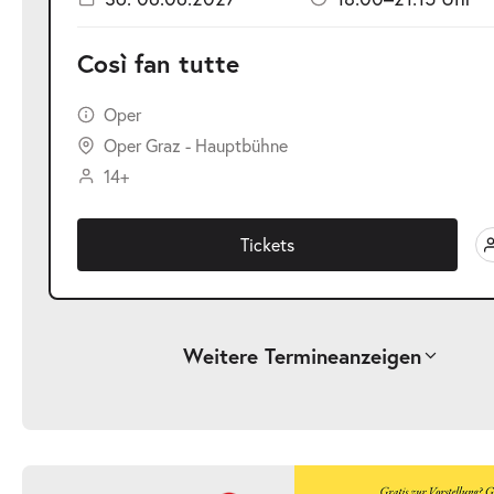
Così fan tutte
Oper
Oper Graz - Hauptbühne
14+
Tickets
Weitere Termine
anzeigen
-
Così fan tutte
Fr.
Fr. 11.06.2027
11.06.2027
Ticke