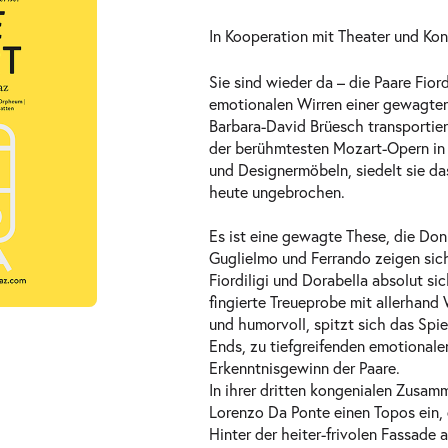
In Kooperation mit Theater und Kon
Sie sind wieder da – die Paare Fior
emotionalen Wirren einer gewagten
Barbara-David Brüesch transportiert
der berühmtesten Mozart-Opern in 
und Designermöbeln, siedelt sie da
ts
heute ungebrochen.
Es ist eine gewagte These, die Don 
Guglielmo und Ferrando zeigen sich
Fiordiligi und Dorabella absolut sic
fingierte Treueprobe mit allerhand
und humorvoll, spitzt sich das Spi
Ends, zu tiefgreifenden emotional
Erkenntnisgewinn der Paare.
ts
In ihrer dritten kongenialen Zusa
Lorenzo Da Ponte einen Topos ein, d
Hinter der heiter-frivolen Fassade