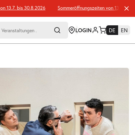
3.7. bis 30.8.2026
Sommeröffnungszeiten von 13.7. bis 30.8
LOGIN
DE
EN
-
er:
Umsch+Alt+E
zum
Anspringen