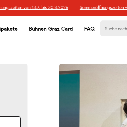
zeiten von 13.7. bis 30.8.2026
Sommeröffnungszeiten von 1
Suchen
ipakete
Bühnen Graz Card
FAQ
nach:
Suchtreff
Bildergalerie
überspringen