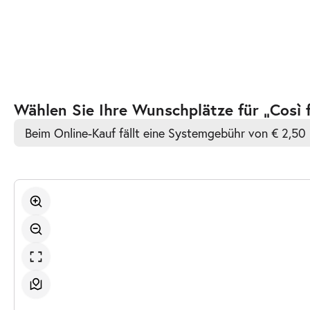
-
Così fan tutte
Do.
Do. 24.06.2027
24.06.2027
Ticke
19:00–22:15 Uhr
Zur
Wählen Sie Ihre Wunschplätze für „Così 
barrierefreien
Beim Online-Kauf fällt eine Systemgebühr von € 2,50 
automatischen
Bestplatzwahl