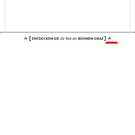
[
]
ENTDECKEN SIE
BÜHNEN GRAZ
die Welt der
Add your tickets to the cart.
You can choose up to 10 tickets for this event. Please select contiguous
seats.
Price ranges
Kat. 1
25 EUR - 50 EUR