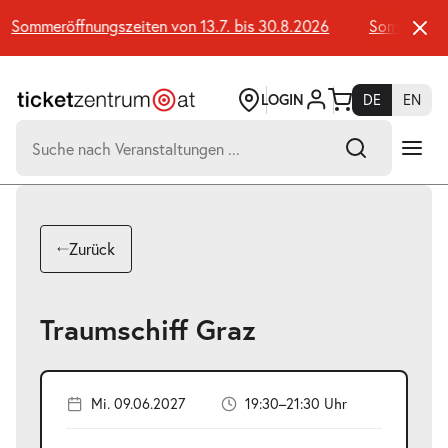
Zum
Seiteninhalt
Sommeröffnungszeiten von 13.7. bis 30.8.2026
Sommeröffnun
springen
LOGIN
DE
EN
Suchen
nach:
-
Suchtreffer:
Umsch+Alt+E
Zurück
zum
Anspringen
Traumschiff Graz
Mi. 09.06.2027
19:30–21:30 Uhr