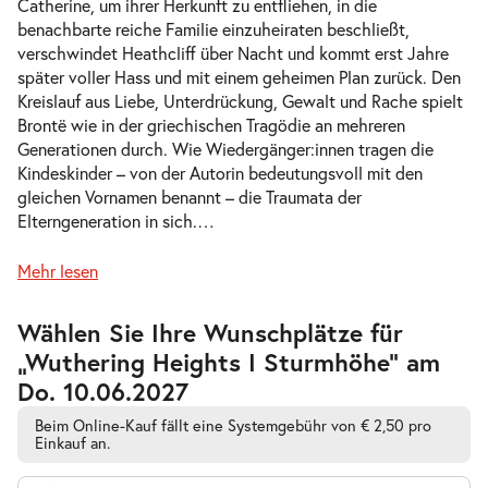
Catherine, um ihrer Herkunft zu entfliehen, in die
benachbarte reiche Familie einzuheiraten beschließt,
verschwindet Heathcliff über Nacht und kommt erst Jahre
-
Wuthering Heights I Sturmhöhe
später voller Hass und mit einem geheimen Plan zurück. Den
Sa.
Kreislauf aus Liebe, Unterdrückung, Gewalt und Rache spielt
Sa. 22.05.2027
22.05.2027
Tickets
Brontë wie in der griechischen Tragödie an mehreren
19:30 Uhr
Generationen durch. Wie Wiedergänger:innen tragen die
Kindeskinder – von der Autorin bedeutungsvoll mit den
gleichen Vornamen benannt – die Traumata der
Elterngeneration in sich.
…
-
Wuthering Heights I Sturmhöhe
Mehr lesen
So.
So. 23.05.2027
23.05.2027
Tickets
Zur
Wählen Sie Ihre Wunschplätze für
barrierefreien
15:00 Uhr
„Wuthering Heights I Sturmhöhe” am
automatischen
Bestplatzwahl
Do. 10.06.2027
Beim Online-Kauf fällt eine Systemgebühr von € 2,50 pro
Einkauf an.
-
Wuthering Heights I Sturmhöhe