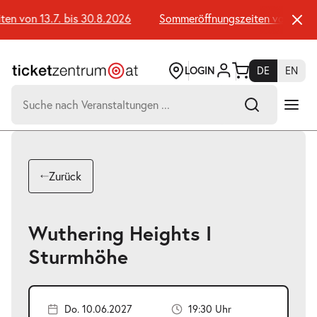
Zum
Seiteninhalt
 von 13.7. bis 30.8.2026
Sommeröffnungszeiten von 13.7. b
springen
LOGIN
DE
EN
Suchen
nach:
-
Suchtreffer:
Umsch+Alt+E
Zurück
zum
Anspringen
Wuthering Heights I
Sturmhöhe
Do. 10.06.2027
19:30 Uhr