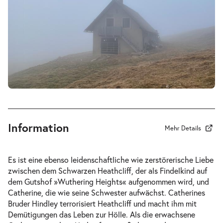
19:30 Uhr
-
Wuthering Heights I Sturmhöhe
Fr.
Fr. 30.04.2027
30.04.2027
Tickets
19:30 Uhr
Information
Mehr Details
-
Wuthering Heights I Sturmhöhe
Es ist eine ebenso leidenschaftliche wie zerstörerische Liebe
Mi.
zwischen dem Schwarzen Heathcliff, der als Findelkind auf
Mi. 12.05.2027
12.05.2027
Tickets
dem Gutshof »Wuthering Heights« aufgenommen wird, und
19:30 Uhr
Catherine, die wie seine Schwester aufwächst. Catherines
Bruder Hindley terrorisiert Heathcliff und macht ihm mit
Demütigungen das Leben zur Hölle. Als die erwachsene