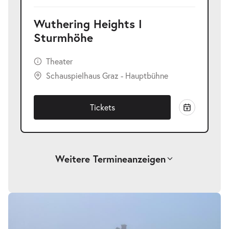
Wuthering Heights I
Sturmhöhe
Theater
Schauspielhaus Graz - Hauptbühne
Tickets
Weitere Termine
anzeigen
-
Wuthering Heights I Sturmhöhe
Do.
Do. 22.04.2027
22.04.2027
Tickets