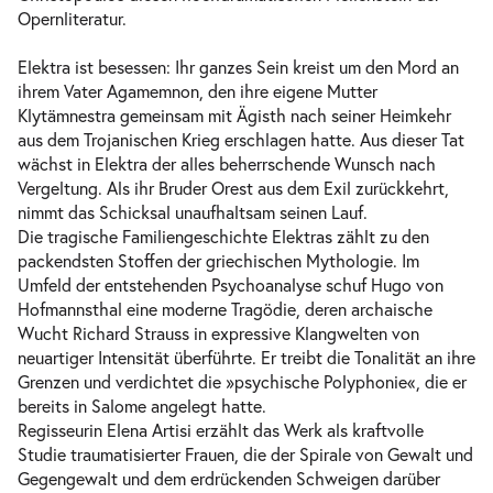
Opernliteratur.
-
Elektra
Do.
Elektra ist besessen: Ihr ganzes Sein kreist um den Mord an
Do. 03.06.2027
03.06.2027
Tickets
ihrem Vater Agamemnon, den ihre eigene Mutter
19:30–21:15 Uhr
Klytämnestra gemeinsam mit Ägisth nach seiner Heimkehr
aus dem Trojanischen Krieg erschlagen hatte. Aus dieser Tat
wächst in Elektra der alles beherrschende Wunsch nach
Vergeltung. Als ihr Bruder Orest aus dem Exil zurückkehrt,
nimmt das Schicksal unaufhaltsam seinen Lauf.
Die tragische Familiengeschichte Elektras zählt zu den
-
Elektra
packendsten Stoffen der griechischen Mythologie. Im
Sa.
Sa. 12.06.2027
Umfeld der entstehenden Psychoanalyse schuf Hugo von
12.06.2027
Tickets
Hofmannsthal eine moderne Tragödie, deren archaische
19:30–21:15 Uhr
Wucht Richard Strauss in expressive Klangwelten von
neuartiger Intensität überführte. Er treibt die Tonalität an ihre
Grenzen und verdichtet die »psychische Polyphonie«, die er
bereits in
Salome
angelegt hatte.
Regisseurin Elena Artisi erzählt das Werk als kraftvolle
-
Elektra
Studie traumatisierter Frauen, die der Spirale von Gewalt und
Fr.
Gegengewalt und dem erdrückenden Schweigen darüber
Fr. 18.06.2027