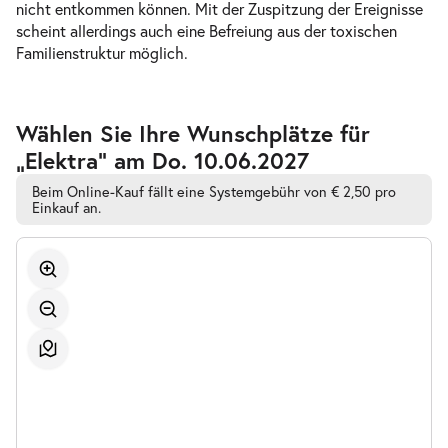
18.06.2027
nicht entkommen können. Mit der Zuspitzung der Ereignisse
Tickets
19:30–21:15 Uhr
scheint allerdings auch eine Befreiung aus der toxischen
Familienstruktur möglich.
Zur
Wählen Sie Ihre Wunschplätze für
barrierefreien
-
Elektra
„Elektra” am Do. 10.06.2027
automatischen
So.
Bestplatzwahl
So. 20.06.2027
Beim Online-Kauf fällt eine Systemgebühr von € 2,50 pro
20.06.2027
Tickets
Einkauf an.
15:00–16:45 Uhr
-
Elektra
Mi.
Mi. 23.06.2027
23.06.2027
Tickets
19:30–21:15 Uhr