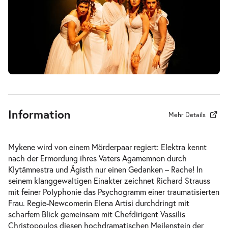
-
Elektra
Mi.
Mi. 26.05.2027
26.05.2027
Tickets
19:30–21:15 Uhr
Information
Mehr Details
-
Elektra
Mykene wird von einem Mörderpaar regiert: Elektra kennt
So.
nach der Ermordung ihres Vaters Agamemnon durch
So. 30.05.2027
30.05.2027
Klytämnestra und Ägisth nur einen Gedanken – Rache! In
Tickets
18:00–19:45 Uhr
seinem klanggewaltigen Einakter zeichnet Richard Strauss
mit feiner Polyphonie das Psychogramm einer traumatisierten
Frau. Regie-Newcomerin Elena Artisi durchdringt mit
scharfem Blick gemeinsam mit Chefdirigent Vassilis
Christopoulos diesen hochdramatischen Meilenstein der