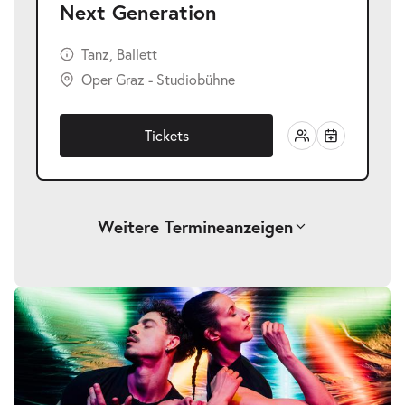
Next Generation
Tanz, Ballett
Oper Graz - Studiobühne
Tickets
Weitere Termine
anzeigen
-
Next Generation
Do.
Do. 10.06.2027
10.06.2027
Tickets
20:00–21:00 Uhr