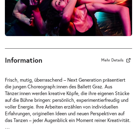
-
Next Generation
Sa.
Sa. 12.06.2027
12.06.2027
Tickets
20:00–21:00 Uhr
Information
Mehr Details
-
Next Generation
Frisch, mutig, überraschend –
Next Generation
präsentiert
So.
die jungen Choreograph:innen des Ballett Graz. Aus
So. 20.06.2027
20.06.2027
Tänzer:innen werden kreative Köpfe, die ihre eigenen Stücke
Tickets
20:00–21:00 Uhr
auf die Bühne bringen: persönlich, experimentierfreudig und
voller Energie. Ihre Arbeiten erzählen von individuellen
Erfahrungen, originellen Ideen und neuen Perspektiven auf
das Tanzen – jeder Augenblick ein Moment reiner Kreativität.
…
-
Next Generation