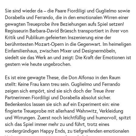
-
Così fan tutte
Sie sind wieder da – die Paare Fiordiligi und Guglielmo sowie
Do.
Dorabella und Ferrando, die in den emotionalen Wirren einer
Do. 24.06.2027
24.06.2027
Tickets
gewagten Treueprobe ihre Beziehungen aufs Spiel setzen!
19:00–22:15 Uhr
Regisseurin Barbara-David Brüesch transportiert in ihrer von
Kritik und Publikum gefeierten Inszenierung eine der
berühmtesten Mozart-Opern in die Gegenwart. Im heimeligen
Einfamilienhaus, zwischen Mixer und Designermöbeln,
siedelt sie das Werk an und zeigt: Die Kraft der Emotionen ist
gestern wie heute ungebrochen.
Es ist eine gewagte These, die Don Alfonso in den Raum
stellt: Keine Frau kann treu sein. Guglielmo und Ferrando
zeigen sich empört, sind sie sich doch der Treue ihrer
Partnerinnen Fiordiligi und Dorabella absolut sicher.
Bedenkenlos lassen sie sich auf ein Experiment ein: eine
fingierte Treueprobe mit allerhand Wahnwitz, Verkleidung
und Wirrungen. Zuerst noch leichtfüßig und humorvoll, spitzt
sich das Spiel immer mehr zu und führt, trotz eines
vordergründigen Happy Ends, zu tiefgreifenden emotionalen