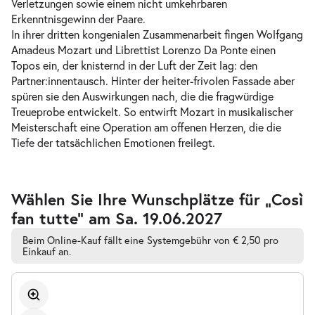
Verletzungen sowie einem nicht umkehrbaren
Erkenntnisgewinn der Paare.
In ihrer dritten kongenialen Zusammenarbeit fingen Wolfgang
Amadeus Mozart und Librettist Lorenzo Da Ponte einen
Topos ein, der knisternd in der Luft der Zeit lag: den
Partner:innentausch. Hinter der heiter-frivolen Fassade aber
spüren sie den Auswirkungen nach, die die fragwürdige
Treueprobe entwickelt. So entwirft Mozart in musikalischer
Meisterschaft eine Operation am offenen Herzen, die die
Tiefe der tatsächlichen Emotionen freilegt.
Zur
Wählen Sie Ihre Wunschplätze für „Così
barrierefreien
fan tutte” am Sa. 19.06.2027
automatischen
Bestplatzwahl
Beim Online-Kauf fällt eine Systemgebühr von € 2,50 pro
Einkauf an.