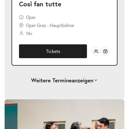
Così fan tutte
Oper
Oper Graz - Hauptbühne
14+
Tickets
Weitere Termine
anzeigen
-
Così fan tutte
Bildergalerie
überspringen
So.
So. 06.06.2027
06.06.2027
Tickets
18:00–21:15 Uhr