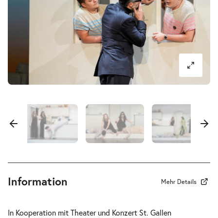
-
Così fan tutte
Fr.
Fr. 11.06.2027
11.06.2027
Tickets
17:30–20:45 Uhr
-
Così fan tutte
So.
So. 13.06.2027
13.06.2027
Tickets
18:00–21:15 Uhr
Information
Mehr Details
In Kooperation mit Theater und Konzert St. Gallen