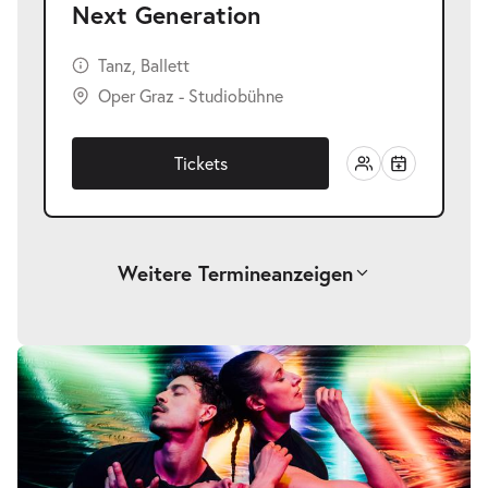
Next Generation
Tanz, Ballett
Oper Graz - Studiobühne
Tickets
Weitere Termine
anzeigen
-
Next Generation
Do.
Do. 10.06.2027
10.06.2027
Tickets
20:00–21:00 Uhr