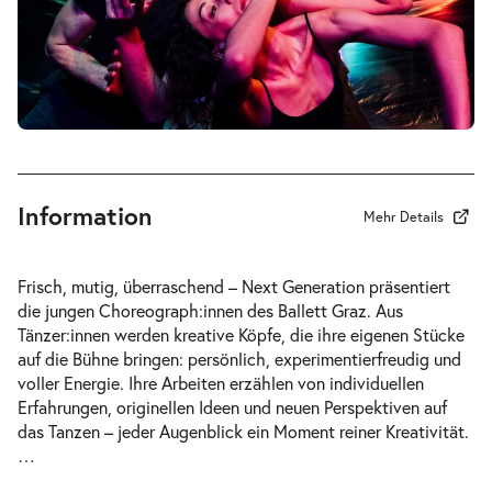
-
Next Generation
Sa.
Sa. 12.06.2027
12.06.2027
Tickets
20:00–21:00 Uhr
Information
Mehr Details
-
Next Generation
Frisch, mutig, überraschend –
Next Generation
präsentiert
Fr.
die jungen Choreograph:innen des Ballett Graz. Aus
Fr. 18.06.2027
18.06.2027
Tänzer:innen werden kreative Köpfe, die ihre eigenen Stücke
Tickets
20:00–21:00 Uhr
auf die Bühne bringen: persönlich, experimentierfreudig und
voller Energie. Ihre Arbeiten erzählen von individuellen
Erfahrungen, originellen Ideen und neuen Perspektiven auf
das Tanzen – jeder Augenblick ein Moment reiner Kreativität.
…
-
Next Generation