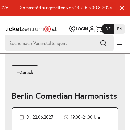
Zum
Seiteninhalt
026
Sommeröffnungszeiten von 13.7. bis 30.8.2026
Somm
springen
LOGIN
DE
EN
Suchen
nach:
-
Suchtreffer:
Umsch+Alt+E
Zurück
zum
Anspringen
Berlin Comedian Harmonists
Di. 22.06.2027
19:30–21:30 Uhr