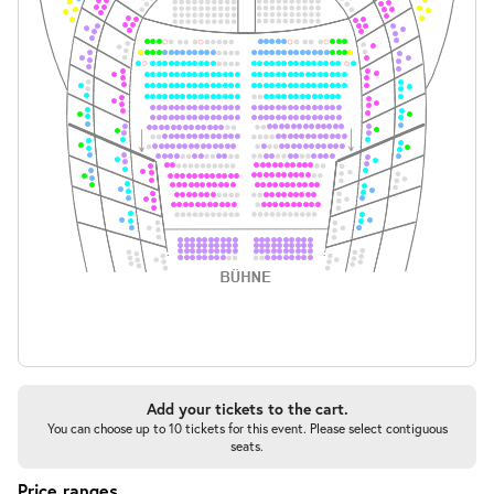
Add your tickets to the cart.
You can choose up to 10 tickets for this event. Please select contiguous
seats.
Price ranges