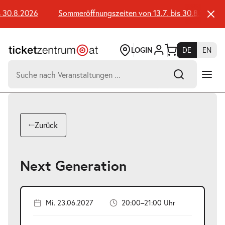
Zum
Seiteninhalt
 30.8.2026
Sommeröffnungszeiten von 13.7. bis 30.8.2026
springen
LOGIN
DE
EN
Suchen
nach:
-
Suchtreffer:
Umsch+Alt+E
Zurück
zum
Anspringen
Next Generation
Mi. 23.06.2027
20:00–21:00 Uhr