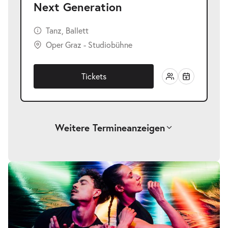
Next Generation
Tanz, Ballett
Oper Graz - Studiobühne
Tickets
Weitere Termine
anzeigen
-
Next Generation
Do.
Do. 10.06.2027
10.06.2027
Tickets
20:00–21:00 Uhr