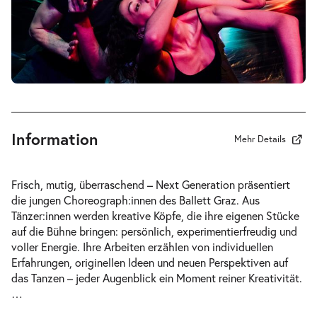
-
Next Generation
Sa.
Sa. 12.06.2027
12.06.2027
Tickets
20:00–21:00 Uhr
Information
Mehr Details
-
Next Generation
Frisch, mutig, überraschend –
Next Generation
präsentiert
Fr.
die jungen Choreograph:innen des Ballett Graz. Aus
Fr. 18.06.2027
18.06.2027
Tänzer:innen werden kreative Köpfe, die ihre eigenen Stücke
Tickets
20:00–21:00 Uhr
auf die Bühne bringen: persönlich, experimentierfreudig und
voller Energie. Ihre Arbeiten erzählen von individuellen
Erfahrungen, originellen Ideen und neuen Perspektiven auf
das Tanzen – jeder Augenblick ein Moment reiner Kreativität.
…
-
Next Generation