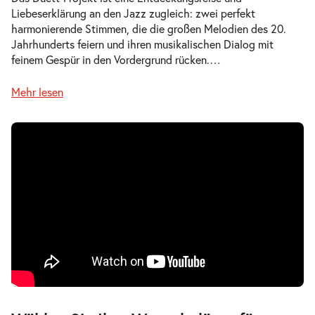
Liebeserklärung an den Jazz zugleich: zwei perfekt
harmonierende Stimmen, die die großen Melodien des 20.
Jahrhunderts feiern und ihren musikalischen Dialog mit
feinem Gespür in den Vordergrund rücken.
…
Mehr lesen
Zur