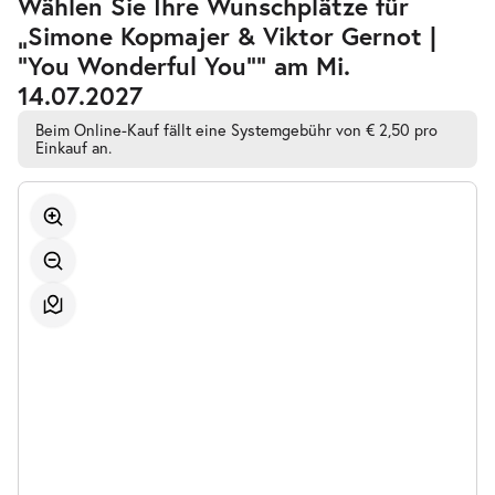
Wählen Sie Ihre Wunschplätze für
barrierefreien
„Simone Kopmajer & Viktor Gernot |
automatischen
Bestplatzwahl
"You Wonderful You"” am Mi.
14.07.2027
Beim Online-Kauf fällt eine Systemgebühr von € 2,50 pro
Einkauf an.