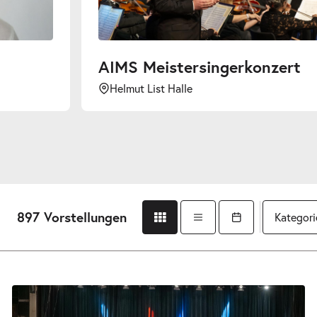
AIMS Meistersingerkonzert
Helmut List Halle
Schloßb
897 Vorstellungen
Kategori
Gridansicht
Listenansicht
Kalender öffnen