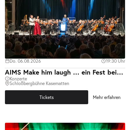
Do. 06.08.2026
19:30 Uhr
AIMS Make him laugh … ein Fest bei Prinz Orlofsky
Konzerte
Schloßbergbühne Kasematten
Tickets
Mehr erfahren