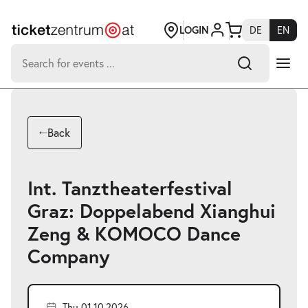
Jump
to
page
LOGIN
DE
EN
content
Search
for:
-
Search hits:
Umsch+Alt+E
Back
zum
Anspringen
Int. Tanztheaterfestival
Graz: Doppelabend Xianghui
Zeng & KOMOCO Dance
Company
Thu 01.10.2026