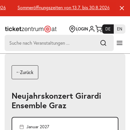
Zum
Seiteninhalt
26
Sommeröffnungszeiten von 13.7. bis 30.8.2026
Somme
springen
LOGIN
DE
EN
Suchen
nach:
-
Suchtreffer:
Umsch+Alt+E
Zurück
zum
Anspringen
Neujahrskonzert Girardi
Ensemble Graz
Januar 2027