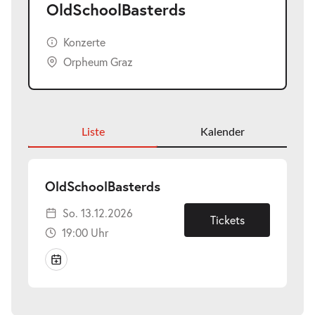
OldSchoolBasterds
Konzerte
Orpheum Graz
Liste
Kalender
-
OldSchoolBasterds
So.
So. 13.12.2026
13.12.2026
Tickets
19:00 Uhr