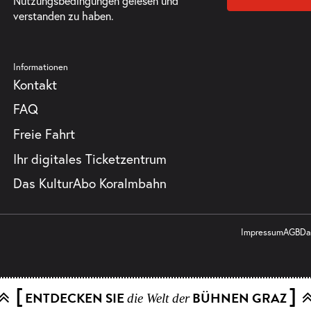
Nutzungsbedingungen
gelesen und
verstanden zu haben.
Informationen
Kontakt
FAQ
Freie Fahrt
Ihr digitales Ticketzentrum
Das KulturAbo Koralmbahn
Impressum
AGB
Da
[
]
ENTDECKEN SIE
BÜHNEN GRAZ
die Welt der