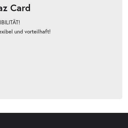
az Card
BILITÄT!
exibel und vorteilhaft!