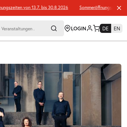
szeiten von 13.7. bis 30.8.2026
Sommeröffnungszeiten von 
LOGIN
DE
EN
-
er:
Umsch+Alt+E
zum
Anspringen