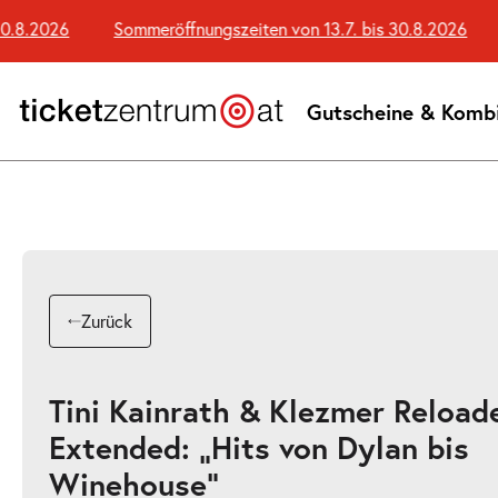
Zum
.8.2026
Sommeröffnungszeiten von 13.7. bis 30.8.2026
Seiteninhalt
springen
Gutscheine & Komb
Zurück
Tini Kainrath & Klezmer Reload
Extended: „Hits von Dylan bis
Winehouse“