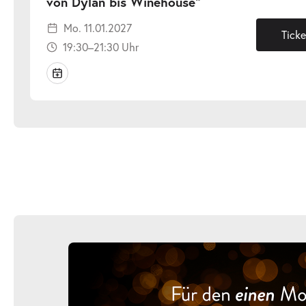
-
von Dylan bis Winehouse“
Mo.
Mo. 11.01.2027
11.01.2027
Ticke
19:30–21:30 Uhr