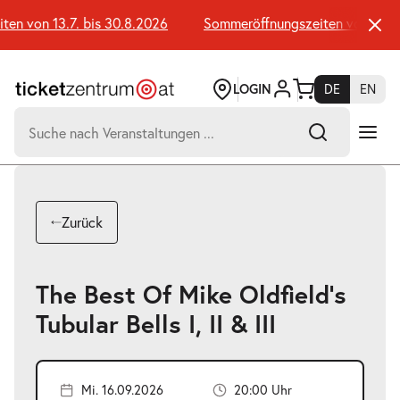
Zum
Seiteninhalt
n von 13.7. bis 30.8.2026
Sommeröffnungszeiten von 13.7. b
springen
LOGIN
DE
EN
Suchen
nach:
-
Suchtreffer:
Umsch+Alt+E
Zurück
zum
Anspringen
The Best Of Mike Oldfield's
Tubular Bells I, II & III
Mi. 16.09.2026
20:00 Uhr