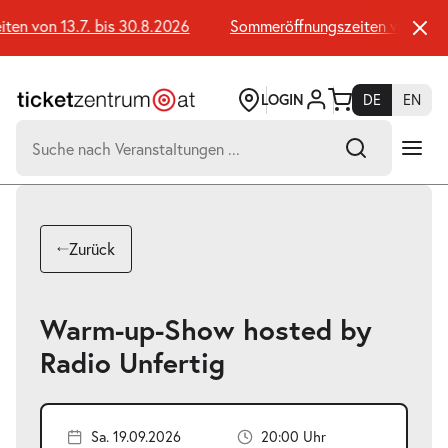
Zum
Seiteninhalt
n von 13.7. bis 30.8.2026
Sommeröffnungszeiten von 13.7. 
springen
LOGIN
DE
EN
Suchen
nach:
-
Suchtreffer:
Umsch+Alt+E
Zurück
zum
Anspringen
Warm-up-Show hosted by
Radio Unfertig
Sa. 19.09.2026
20:00 Uhr