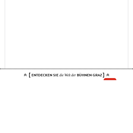
[
]
ENTDECKEN SIE
BÜHNEN GRAZ
die Welt der
Add your tickets to the cart.
You can choose up to 10 tickets for this event. Please select contiguous