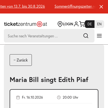
Zum
Seiteninhalt
 von 13.7. bis 30.8.2026
Sommeröffnungszeiten von 13.7. b
springen
LOGIN
DE
EN
Suchen
nach:
-
Suchtreffer:
Umsch+Alt+E
Zurück
zum
Anspringen
Maria Bill singt Edith Piaf
Fr. 16.10.2026
20:00 Uhr