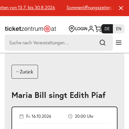
Zum
Seiteninhalt
n von 13.7. bis 30.8.2026
Sommeröffnungszeiten von 13.7. 
springen
LOGIN
DE
EN
Suchen
nach:
-
Suchtreffer:
Umsch+Alt+E
Zurück
zum
Anspringen
Maria Bill singt Edith Piaf
Fr. 16.10.2026
20:00 Uhr