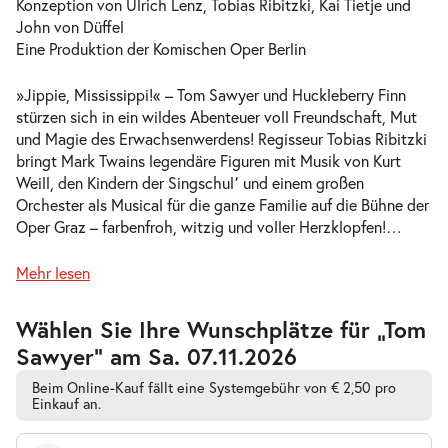
Konzeption von Ulrich Lenz, Tobias Ribitzki, Kai Tietje und
Mi.
John von Düffel
Mi. 07.10.2026
07.10.2026
Tickets
Eine Produktion der Komischen Oper Berlin
10:30–12:30 Uhr
»Jippie, Mississippi!« – Tom Sawyer und Huckleberry Finn
stürzen sich in ein wildes Abenteuer voll Freundschaft, Mut
und Magie des Erwachsenwerdens! Regisseur Tobias Ribitzki
bringt Mark Twains legendäre Figuren mit Musik von Kurt
Weill, den Kindern der Singschul՚ und einem großen
-
Tom Sawyer
Orchester als Musical für die ganze Familie auf die Bühne der
So.
Oper Graz – farbenfroh, witzig und voller Herzklopfen!
…
So. 18.10.2026
18.10.2026
Tickets
11:00–13:00 Uhr
Mehr lesen
Zur
Wählen Sie Ihre Wunschplätze für „Tom
barrierefreien
Sawyer” am Sa. 07.11.2026
automatischen
Bestplatzwahl
-
Tom Sawyer
Beim Online-Kauf fällt eine Systemgebühr von € 2,50 pro
So.
Einkauf an.
So. 18.10.2026
18.10.2026
Tickets
17:00–19:00 Uhr