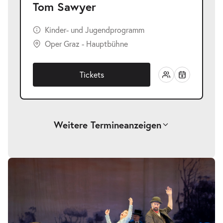
Tom Sawyer
Kinder- und Jugendprogramm
Oper Graz - Hauptbühne
Tickets
Weitere Termine
anzeigen
-
Tom Sawyer
Bildergalerie
überspringen
Sa.
Sa. 03.10.2026
03.10.2026
Tickets
17:00–19:00 Uhr