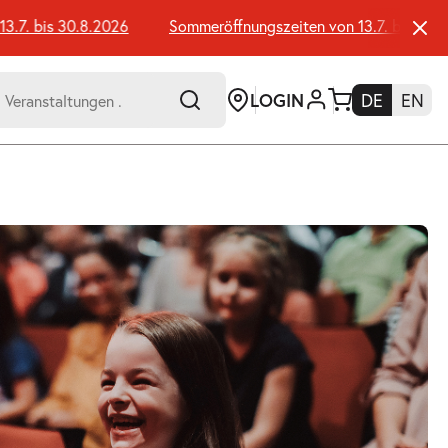
. bis 30.8.2026
Sommeröffnungszeiten von 13.7. bis 30.8.20
LOGIN
DE
EN
-
er:
Umsch+Alt+E
zum
Anspringen