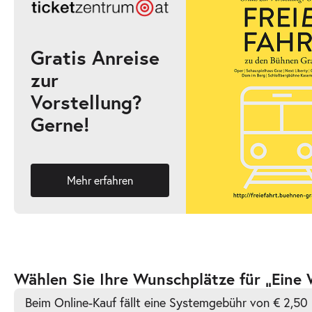
10:30–11:30 Uhr
Gratis Anreise
zur
-
Eine Weihnachtsgeschichte
Vorstellung?
Fr.
Gerne!
Fr. 18.12.2026
18.12.2026
Ticke
14:00–15:00 Uhr
Mehr erfahren
-
Eine Weihnachtsgeschichte
So.
So. 20.12.2026
20.12.2026
Ticke
Zur
Wählen Sie Ihre Wunschplätze für „Eine
15:00–16:00 Uhr
barrierefreien
Beim Online-Kauf fällt eine Systemgebühr von € 2,50 
automatischen